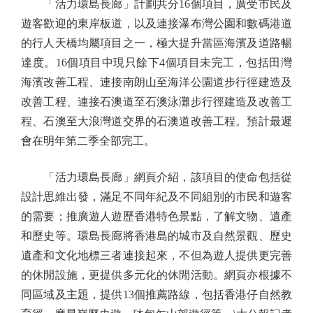
「活力環島長廊」計劃共分16個項目，廣受市民及
遊客歡迎的東岸板道，以及連接瀑布灣公園和數碼港道
的行人天橋均屬項目之一，極大提升當區海濱及道路暢
達度。16個項目中現只餘下4個項目未完工，包括田灣
海濱改善工程、連接南朗山至海洋公園道步行徑建造及
改善工程、連接石澳道至石澳泳灘步行徑建造及改善工
程、石澳至大浪灣道交界的石澳道改善工程。預計最遲
會在明年第二季全部完工。
「活力環島長廊」網頁介紹，該項目的使命包括從
設計思維出發，滿足不同年紀及不同組別的市民和遊客
的需要；推廣遊人遊歷香港特色景點，了解文物、遺產
和歷史等。環島長廊將香港島的城市及自然景觀、歷史
遺產和文化地標三者連接起來，不但為遊人提供更完善
的休閒設施，更提供多元化的休閒活動。網頁亦根據不
同區域及主題，提供13個推薦路線，包括香港仔自然教