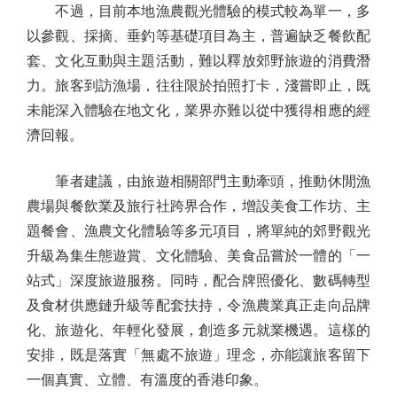
不過，目前本地漁農觀光體驗的模式較為單一，多
以參觀、採摘、垂釣等基礎項目為主，普遍缺乏餐飲配
套、文化互動與主題活動，難以釋放郊野旅遊的消費潛
力。旅客到訪漁場，往往限於拍照打卡，淺嘗即止，既
未能深入體驗在地文化，業界亦難以從中獲得相應的經
濟回報。
筆者建議，由旅遊相關部門主動牽頭，推動休閒漁
農場與餐飲業及旅行社跨界合作，增設美食工作坊、主
題餐會、漁農文化體驗等多元項目，將單純的郊野觀光
升級為集生態遊賞、文化體驗、美食品嘗於一體的「一
站式」深度旅遊服務。同時，配合牌照優化、數碼轉型
及食材供應鏈升級等配套扶持，令漁農業真正走向品牌
化、旅遊化、年輕化發展，創造多元就業機遇。這樣的
安排，既是落實「無處不旅遊」理念，亦能讓旅客留下
一個真實、立體、有溫度的香港印象。