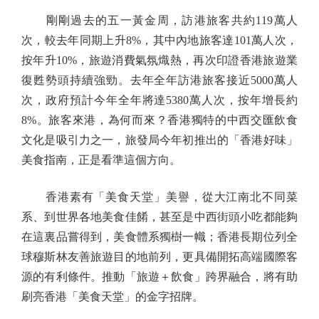
剛剛過去的五一黃金周，訪港旅客共約119萬人
次，較去年同期上升8%，其中內地旅客達101萬人次，
按年升10%，旅遊消費氣氛熾熱，再次印證香港旅遊業
復甦勢頭持續強勁。去年全年訪港旅客接近5000萬人
次，政府預計今年全年將達5380萬人次，按年增長約
8%。旅客來港，為何而來？香港獨特的中西交匯飲食
文化是吸引力之一，旅發局今年初推出的「香港好味」
美食指南，正是看準這個方向。
香港素有「美食天堂」美譽，從大江南北不同菜
系、到世界各地美食佳餚，甚至是中西街頭小吃都能夠
在這裏品嘗得到，美食體系獨樹一幟；香港長期位列全
球穆斯林友善旅遊目的地前列，更具備開拓高端國際客
源的有利條件。推動「旅遊＋飲食」跨界融合，將有助
刷亮香港「美食天堂」的金字招牌。