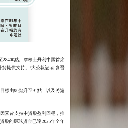
8400點。摩根士丹利中國首席
勢提供支持。\大公報記者 麥晉
數目標由90點升至91點；以及將滬
因素皆支持中資股盈利回穩，推
股的環球資金已達2025年全年