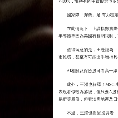
的80%，惟持有的中資股倉位
國家隊「彈藥」足 有力穩定
在此情況下，上調指數實際上
半導體等因為美國有相關限制，
值得留意的是，王瀅認為「國
市維穩，甚至有可能出手增持具
AI相關及保險股可看高一線
此外，王瀅也解釋了MSCI中
表現看似較為落後，但只要A股
易所等股份，但看淡房地產及日
不過，王瀅也提醒投資者，短