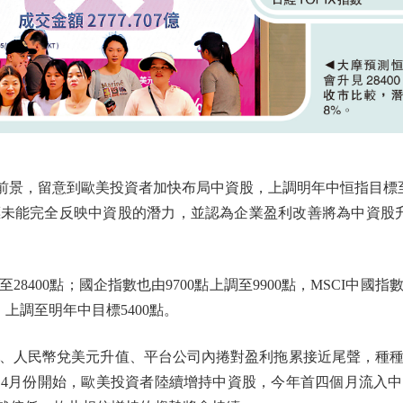
，留意到歐美投資者加快布局中資股，上調明年中恒指目標至2
未能完全反映中資股的潛力，並認為企業盈利改善將為中資股升
00點；國企指數也由9700點上調至9900點，MSCI中國指
，上調至明年中目標5400點。
人民幣兌美元升值、平台公司內捲對盈利拖累接近尾聲，種種
4月份開始，歐美投資者陸續增持中資股，今年首四個月流入中資