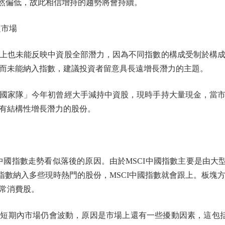
依然偏低，故此相信增持的趨勢將會持續。
市場
也未能反映中資股全部潛力，因為不同指數的構成受制於構成
而未能納入指數，建議投資者留意具長遠增長潛力的主題。
家隊」今年初曾經大手減持中資股，現時手持大量現金，當市
有結構性增長潛力的股份。
國指數走勢看似落後的原因。由於MSCI中國指數主要是由大
指數納入多些現時熱門的股份，MSCI中國指數就會跟上。板塊方
常消費股。
期內市場仍會波動，原因是市場上還有一些擾動因素，這包括了