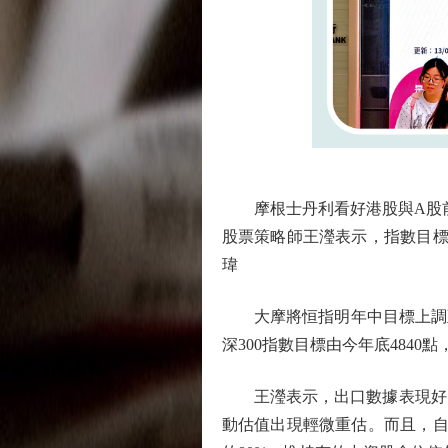
摩根士丹利看好港股與A股前景
股票策略師王瀅表示，指數目標
瑋
大摩將恒指明年中目標上調至284
深300指數目標由今年底4840點
王瀅表示，出口數據表現好、
動估值出現輕微重估。而且，自