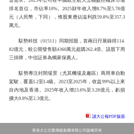
造需求。2025年公司在中國航空航天五軸數控機床市場
排名首位，市佔率10%。2025財年收入增8.7%至5.78億
元（人民幣，下同），惟股東應佔溢利跌59.8%至357.3
萬元。
馭勢科技（01511）同期招股，首兩日孖展錄得114.
82億元，較公開發售額4360萬元超購262.4倍。該股下周
三掛牌，中信証券為獨家保薦人。
馭勢專注封閉場景（尤其機場及廠區）商用車自動
駕駛，覆蓋L2至L4級。2023至2025年，收益99%以上來
自內地及香港。2025年收入增23.6%至3.28億元，虧損
擴大8.8%至2.3億元。
讀大公報PDF版面
香港大公文匯傳媒集團有限公司版權所有