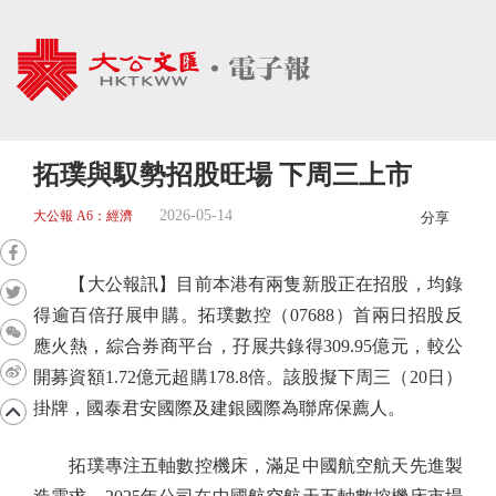
拓璞與馭勢招股旺場 下周三上市
2026-05-14
大公報 A6：經濟
分享
【大公報訊】目前本港有兩隻新股正在招股，均錄
得逾百倍孖展申購。拓璞數控（07688）首兩日招股反
應火熱，綜合券商平台，孖展共錄得309.95億元，較公
開募資額1.72億元超購178.8倍。該股擬下周三（20日）
掛牌，國泰君安國際及建銀國際為聯席保薦人。
拓璞專注五軸數控機床，滿足中國航空航天先進製