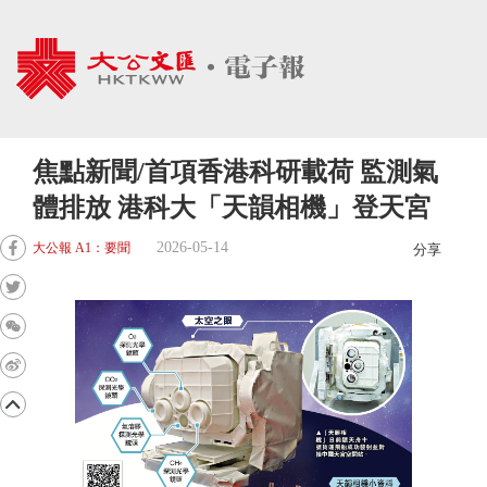
焦點新聞/首項香港科研載荷 監測氣
體排放 港科大「天韻相機」登天宮
2026-05-14
大公報 A1：要聞
分享