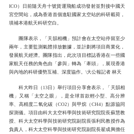
ICO）日前隨天舟十號貨運飛船成功發射並對接中國天
宮空間站，成為香港首個進駐國家太空站的科研載荷，
填補本港航天科研空白。
團隊表示，「天韻相機」預計會在太空站停留至少
兩年，主要監測氣體排放數據，並計劃將項目商業化，
發展航天經濟。團隊指出，此次項目標誌香港在一些國
家航天任務的角色由「參與」轉為「牽頭」，展現香港
與內地的科研優勢互補、深度協作。\大公報記者 林天
科大昨日（13日）舉行項目分享會表示，「天韻相
機」又稱「太空之眼」，是全球首款輕小型、高分辨
率、高精度二氧化碳（CO2）與甲烷（CH4）點源協同
探測儀。項目由科大太空科學與技術研究院院長蘇慧教
授、科大太空科學與技術研究院副院長張利民教授作為
負責人，科大太空科學與技術研究院副院長翟成興擔任