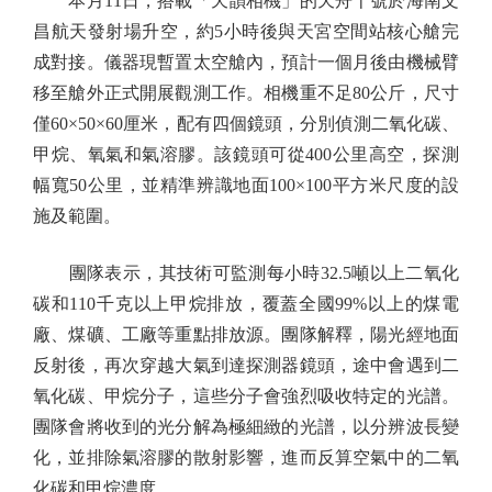
本月11日，搭載「天韻相機」的天舟十號於海南文
昌航天發射場升空，約5小時後與天宮空間站核心艙完
成對接。儀器現暫置太空艙內，預計一個月後由機械臂
移至艙外正式開展觀測工作。相機重不足80公斤，尺寸
僅60×50×60厘米，配有四個鏡頭，分別偵測二氧化碳、
甲烷、氧氣和氣溶膠。該鏡頭可從400公里高空，探測
幅寬50公里，並精準辨識地面100×100平方米尺度的設
施及範圍。
團隊表示，其技術可監測每小時32.5噸以上二氧化
碳和110千克以上甲烷排放，覆蓋全國99%以上的煤電
廠、煤礦、工廠等重點排放源。團隊解釋，陽光經地面
反射後，再次穿越大氣到達探測器鏡頭，途中會遇到二
氧化碳、甲烷分子，這些分子會強烈吸收特定的光譜。
團隊會將收到的光分解為極細緻的光譜，以分辨波長變
化，並排除氣溶膠的散射影響，進而反算空氣中的二氧
化碳和甲烷濃度。