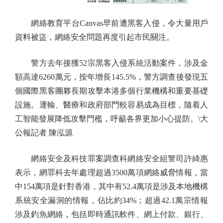
網絡教育平台Canvas早前遭黑客入侵，令大量用戶
資料被盜，網絡安全問題再度引起市民關注。
警方去年接獲52宗黑客入侵系統活動案件，涉及金
額高達6260萬元，按年增長145.5%，警方調查後發現五
個國際黑客團夥長期攻擊本港多個行業機構和重要基礎
設施。運輸、醫療和政府部門較容易成為目標，隨着人
工智能發展降低攻擊門檻，呼籲各界更加小心提防。\大
公報記者 陳泓源
網絡安全及科技罪案調查科網絡安全組警司許綺惠
表示，網罪科去年處理超過3500萬項網絡威脅情報，當
中154萬項是針對香港，其中有52.4萬項是涉及本地機構
系統安全漏洞的情報，佔比約34%；超過42.1萬宗情報
涉及釣魚網絡，包括即時通訊軟件、網上付款、銀行、