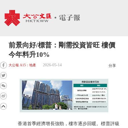
前景向好/標普：剛需投資皆旺 樓價
今年料升10%
2026-05-14
大公報 A15：地產
分享
香港首季經濟增長強勁，樓市逐步回暖。標普評級