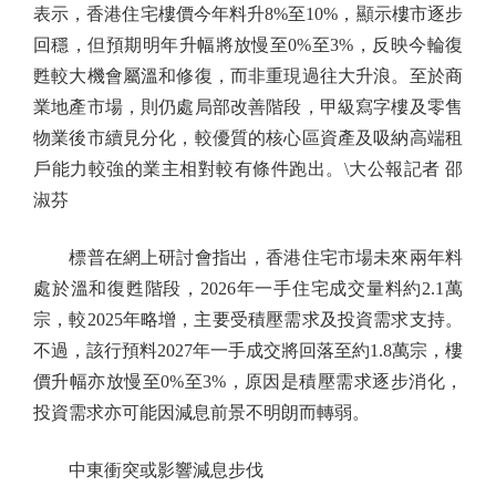
表示，香港住宅樓價今年料升8%至10%，顯示樓市逐步
回穩，但預期明年升幅將放慢至0%至3%，反映今輪復
甦較大機會屬溫和修復，而非重現過往大升浪。至於商
業地產市場，則仍處局部改善階段，甲級寫字樓及零售
物業後市續見分化，較優質的核心區資產及吸納高端租
戶能力較強的業主相對較有條件跑出。\大公報記者 邵
淑芬
標普在網上研討會指出，香港住宅市場未來兩年料
處於溫和復甦階段，2026年一手住宅成交量料約2.1萬
宗，較2025年略增，主要受積壓需求及投資需求支持。
不過，該行預料2027年一手成交將回落至約1.8萬宗，樓
價升幅亦放慢至0%至3%，原因是積壓需求逐步消化，
投資需求亦可能因減息前景不明朗而轉弱。
中東衝突或影響減息步伐