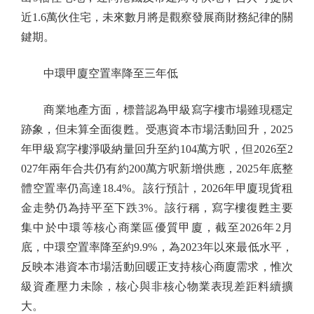
近1.6萬伙住宅，未來數月將是觀察發展商財務紀律的關
鍵期。
中環甲廈空置率降至三年低
商業地產方面，標普認為甲級寫字樓市場雖現穩定
跡象，但未算全面復甦。受惠資本市場活動回升，2025
年甲級寫字樓淨吸納量回升至約104萬方呎，但2026至2
027年兩年合共仍有約200萬方呎新增供應，2025年底整
體空置率仍高達18.4%。該行預計，2026年甲廈現貨租
金走勢仍為持平至下跌3%。該行稱，寫字樓復甦主要
集中於中環等核心商業區優質甲廈，截至2026年2月
底，中環空置率降至約9.9%，為2023年以來最低水平，
反映本港資本市場活動回暖正支持核心商廈需求，惟次
級資產壓力未除，核心與非核心物業表現差距料續擴
大。