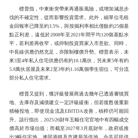
標普指，中東衝突帶來再通脹風險，或增加減息步
伐的不確定性，從而影響投資需求。此外，細單位毛租
金回報率已降至約3.5%，與按揭利率相比僅餘約25個基
點正利差，遠低於2008年至2021年間平均120個基點水
平，若利差再收窄，或抑制投資買家入市意欲。同時，
中長線供應仍然充足，亦限制樓價升勢。標普表示，未
來3至4年私人住宅供應仍有約10.1萬伙，另未來5年有約
5.9萬伙居屋及未來2至3年約1.16萬個學生宿位，可分流
部分私人住宅需求。
標普又提到，獲評級發展商過去幾年已透過審慎買
地、去庫存及減債建立一定評級緩衝，但若復甦後重新
積極投地，即使現金流及EBITDA改善，槓桿仍可能回
升。該行指出，2025/26財年五幅住宅官地中有四幅成交
價高於市場估值；而截至2027年3月底財年，政府或推
出9幅住宅地，連同港鐵及市建局等供地，合共可提供