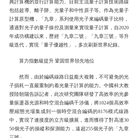
典計算機的並行計算能力。目前主流量子計算技術路線
包括超導、離子阱、光量子和中性原子等。作為光量子
計算原型機，「九章」系列使用光子來編碼量子比特，
通過對光子的量子操控及測量來實現量子計算，自2020
年成功構建以來，歷經「九章二號」「九章三號」等升
級迭代，實現「量子優越性」，多次刷新世界紀錄。
算力指數級提升 鞏固世界領先地位
然而，由於編碼線路日益龐大複雜，不可避免的光
子損耗一直嚴重制約着光量子計算的能力。中國科大教
授陸朝陽告訴記者，此次研究團隊研發了高效率的光參
量振盪器光源和時空混合編碼干涉儀，將1024個高效率
壓縮態光場集成到一個時空混合編碼的8176模式線路
中，實現了連接度的立方級擴展，進而獲得了對高達30
50個光子的操縱和探測能力，遠超255個光子的「九章
三號」。