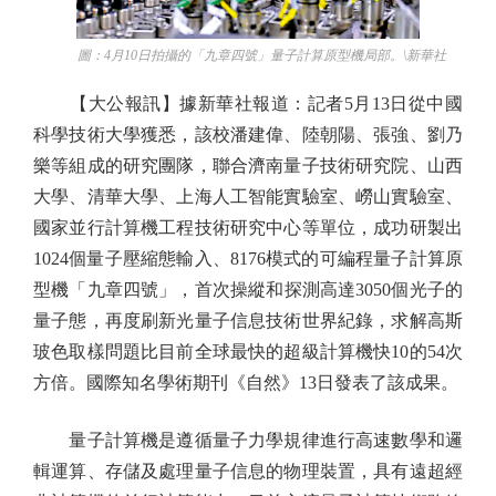
圖：4月10日拍攝的「九章四號」量子計算原型機局部。\新華社
【大公報訊】據新華社報道：記者5月13日從中國
科學技術大學獲悉，該校潘建偉、陸朝陽、張強、劉乃
樂等組成的研究團隊，聯合濟南量子技術研究院、山西
大學、清華大學、上海人工智能實驗室、嶗山實驗室、
國家並行計算機工程技術研究中心等單位，成功研製出
1024個量子壓縮態輸入、8176模式的可編程量子計算原
型機「九章四號」，首次操縱和探測高達3050個光子的
量子態，再度刷新光量子信息技術世界紀錄，求解高斯
玻色取樣問題比目前全球最快的超級計算機快10的54次
方倍。國際知名學術期刊《自然》13日發表了該成果。
量子計算機是遵循量子力學規律進行高速數學和邏
輯運算、存儲及處理量子信息的物理裝置，具有遠超經