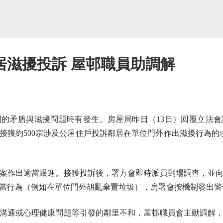
鄰居滋擾投訴 屋邨職員助調解
矛盾與滋擾問題時有發生。房屋局昨日（13日）回覆立法會
屋署共接獲約500宗涉及公屋住戶投訴鄰居在單位門外作出滋擾行為的
作出適當跟進。接獲投訴後，署方會即時派員到場調查，並向
當行為（例如在單位門外胡亂棄置垃圾），房署會按機制發出警
通或心理健康問題等引發的鄰里不和，屋邨職員會主動調解，