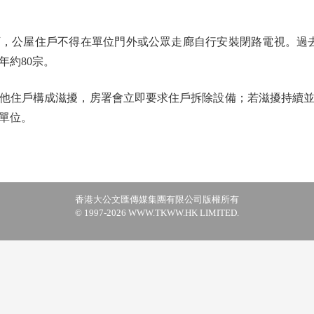
公屋住戶不得在單位門外或公眾走廊自行安裝閉路電視。過去三
年約80宗。
住戶構成滋擾，房署會立即要求住戶拆除設備；若滋擾持續並
單位。
香港大公文匯傳媒集團有限公司版權所有
© 1997-2026 WWW.TKWW.HK LIMITED.