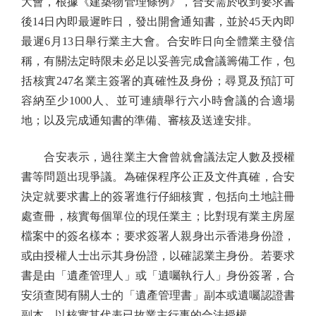
大會，根據《建築物管理條例》，合安需於收到要求書
後14日內即最遲昨日，發出開會通知書，並於45天內即
最遲6月13日舉行業主大會。合安昨日向全體業主發信
稱，有關法定時限未必足以妥善完成會議籌備工作，包
括核實247名業主簽署的真確性及身份；尋覓及預訂可
容納至少1000人、並可連續舉行六小時會議的合適場
地；以及完成通知書的準備、審核及送達安排。
合安表示，過往業主大會曾就會議法定人數及授權
書等問題出現爭議。為確保程序公正及文件真確，合安
決定就要求書上的簽署進行仔細核實，包括向土地註冊
處查冊，核實每個單位的現任業主；比對現有業主房屋
檔案中的簽名樣本；要求簽署人親身出示香港身份證，
或由授權人士出示其身份證，以確認業主身份。若要求
書是由「遺產管理人」或「遺囑執行人」身份簽署，合
安須查閱有關人士的「遺產管理書」副本或遺囑認證書
副本，以核實其代表已故業主行事的合法授權。