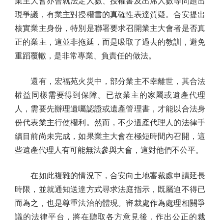
業主大會亦曾就法定人數、授權書及出席人數等問題出
現爭議，有業主對授權書的真確性表達質疑。合安提出
核實業主身份，特別是聯署要求召開業主大會者是否真
正的業主，這並非拖延，而是吸取了過去的教訓，避免
重蹈覆轍，是非常專業、負責任的做法。
還有，宏福苑火災中，部分業主不幸離世，其合法
權益同樣需要得到保障。已故業主的家屬或遺產代理
人，需要先辦理遺囑認證或遺產管理書，才能以合法身
份代表業主行使權利。然而，不少遺產代理人的法律手
續目前尚未完成，如果業主大會在極短時間內召開，這
些遺產代理人有可能無法參與大會，這對他們不公平。
在如此複雜的情況下，合安向土地審裁處申請延長
時限，並就通知送達方式尋求法庭指示，既屬迫不得已
而為之，也是尊重法治的體現。審裁處作為處理相關爭
議的法律平台，將在聽取各方意見後，作出公正的裁