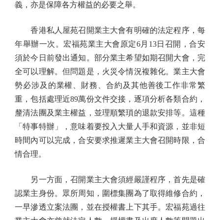
義，亦是保障各方權益的必要之舉。
香港私人屋苑召開業主大會有明確的法定程序，每
年舉辦一次。宏福苑業主大會原定6月13日召開，合安
須於今日前發出通知。部分業主希望如期召開大會，完
全可以理解。但問題是，火災令情況複雜化。業主大會
勢必涉及的業權、財務、合約及其他善後工作非常繁
重，包括處理近89萬份文件交接，逐項分析各類合約，
釐清法團及業主權益，並理順繁瑣的退款安排等。這種
「特事特辦」，意味着要投入大量人手和資源，並非短
時間內可以完成，合安要求推遲業主大會召開時限，合
情合理。
另一方面，召開業主大會須經嚴謹程序，首先是確
認業主身份。眾所周知，圍標集團為了取得維修合約，
一早滲透立案法團，並在授權書上下其手。宏福苑過往