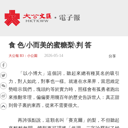
食 色/小而美的蜜糖梨\判 答
2026-05-14
大公報 B3：小公園
分享
「以小博大」這個詞，聽起來總有種莫名的吸引
力，對人如此，對事也一樣。就連在水果界，當思維定
勢暗示我們，塊頭約等於實力時，照樣會有孤勇者跑出
來推翻常理，偏偏要用幾百年的歷史告訴世人：真正甜
到骨子裏的東西，從來不需要很大。
再誇張點說，這顆名叫「賽克爾」的梨，不但聽起