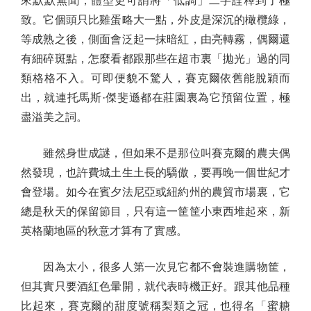
來默默無聞，體型更可謂將「低調」二字詮釋到了極
致。它個頭只比雞蛋略大一點，外皮是深沉的橄欖綠，
等成熟之後，側面會泛起一抹暗紅，由亮轉霧，偶爾還
有細碎斑點，怎麼看都跟那些在超市裏「拋光」過的同
類格格不入。可即便貌不驚人，賽克爾依舊能脫穎而
出，就連托馬斯·傑斐遜都在莊園裏為它預留位置，極
盡溢美之詞。
雖然身世成謎，但如果不是那位叫賽克爾的農夫偶
然發現，也許費城土生土長的驕傲，要再晚一個世紀才
會登場。如今在賓夕法尼亞或紐約州的農貿市場裏，它
總是秋天的保留節目，只有這一筐筐小東西堆起來，新
英格蘭地區的秋意才算有了實感。
因為太小，很多人第一次見它都不會裝進購物筐，
但其實只要酒紅色暈開，就代表時機正好。跟其他品種
比起來，賽克爾的甜度號稱梨類之冠，也得名「蜜糖