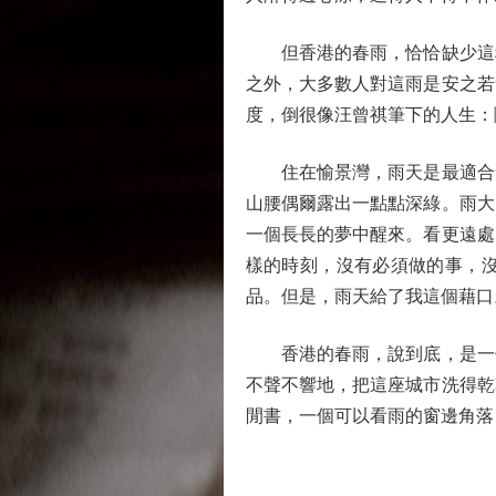
但香港的春雨，恰恰缺少這種
之外，大多數人對這雨是安之若
度，倒很像汪曾祺筆下的人生：
住在愉景灣，雨天是最適合發
山腰偶爾露出一點點深綠。雨大
一個長長的夢中醒來。看更遠處
樣的時刻，沒有必須做的事，
品。但是，雨天給了我這個藉口
香港的春雨，說到底，是一個
不聲不響地，把這座城市洗得乾
閒書，一個可以看雨的窗邊角落