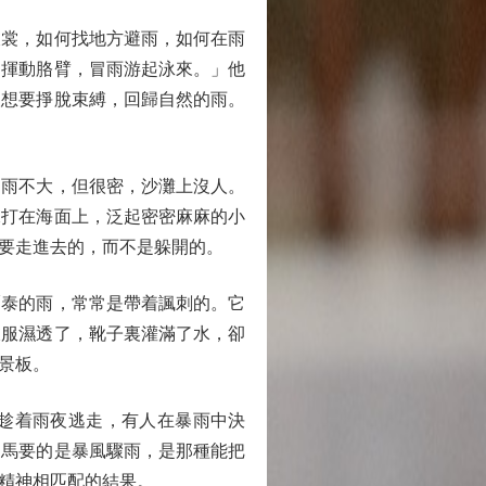
裳，如何找地方避雨，如何在雨
勁揮動胳臂，冒雨游起泳來。」他
人想要掙脫束縛，回歸自然的雨。
雨不大，但很密，沙灘上沒人。
水打在海面上，泛起密密麻麻的小
要走進去的，而不是躲開的。
泰的雨，常常是帶着諷刺的。它
衣服濕透了，靴子裏灌滿了水，卻
景板。
趁着雨夜逃走，有人在暴雨中決
仲馬要的是暴風驟雨，是那種能把
精神相匹配的結果。