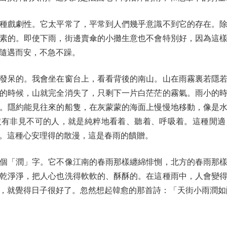
戲劇性。它太平常了，平常到人們幾乎意識不到它的存在。除
素的。即使下雨，街邊賣傘的小攤生意也不會特別好，因為這
隨遇而安，不急不躁。
呆的。我會坐在窗台上，看看背後的南山。山在雨霧裏若隱若
的時候，山就完全消失了，只剩下一片白茫茫的霧氣。雨小的
。隱約能見往來的船隻，在灰蒙蒙的海面上慢慢地移動，像是
沒有非見不可的人，就是純粹地看着、聽着、呼吸着。這種閒適
。這種心安理得的散漫，這是春雨的饋贈。
「潤」字。它不像江南的春雨那樣纏綿悱惻，北方的春雨那樣
乾淨淨，把人心也洗得軟軟的、酥酥的。在這種雨中，人會變
，就覺得日子很好了。忽然想起韓愈的那首詩：「天街小雨潤如