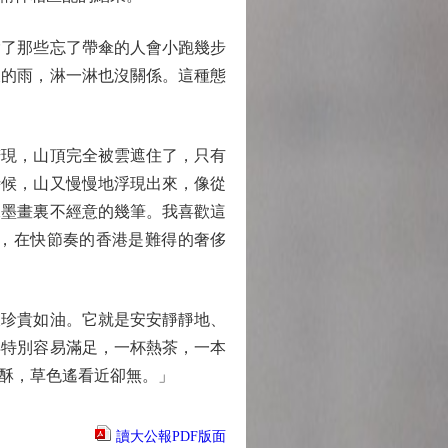
了那些忘了帶傘的人會小跑幾步
樣的雨，淋一淋也沒關係。這種態
現，山頂完全被雲遮住了，只有
時候，山又慢慢地浮現出來，像從
水墨畫裏不經意的幾筆。我喜歡這
，在快節奏的香港是難得的奢侈
珍貴如油。它就是安安靜靜地、
得特別容易滿足，一杯熱茶，一本
酥，草色遙看近卻無。」
讀大公報PDF版面