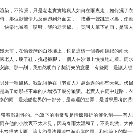
染，不誇張，只是老老實實地寫人如何在雨裏走，如何濕了衣
時，那位獸醫伊凡反倒跑到外面去，「撲通一聲跳進水裏，使
，快樂地喊着「哎呀，我的老天爺。」契訶夫筆下的雨，是讓
天前，在愉景灣的白沙灘上，也是這樣一個春雨纏綿的雨天。
國老人，脫了鞋，挽起褲腳，一個人在沙灘上慢慢地走着。雨
安詳。那一刻，我忽然明白了契訶夫的意思：有些雨，是讓人想
外一種風格。我記得他在《老實人》裏寫過的那些天氣。伏爾
是為了給那些不幸的人增添了幾分狼狽。老實人在雨中趕路，
泰的雨，是殘酷世界的一部分，是命運的捉弄，是哲學思考的背
着戲劇性的。他筆下的雨常常是情節轉折的催化劑——有人
雨在他的小說裏不太常見，因為春雨太溫和了，不夠刺激。大
出抉擇的大雨。這大約是法國地中海沿岸的雨，和他筆下的騎士