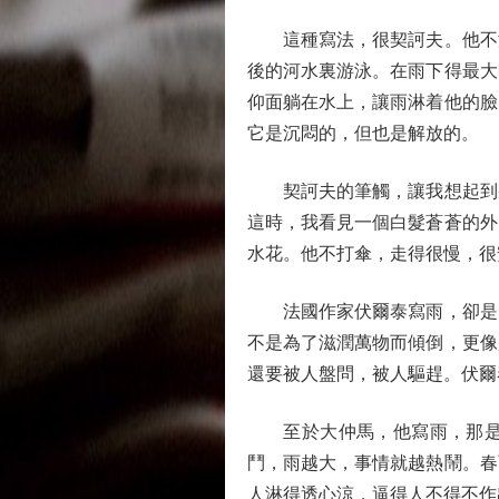
這種寫法，很契訶夫。他不渲
後的河水裏游泳。在雨下得最大
仰面躺在水上，讓雨淋着他的臉
它是沉悶的，但也是解放的。
契訶夫的筆觸，讓我想起到幾
這時，我看見一個白髮蒼蒼的外
水花。他不打傘，走得很慢，很
法國作家伏爾泰寫雨，卻是另
不是為了滋潤萬物而傾倒，更像
還要被人盤問，被人驅趕。伏爾
至於大仲馬，他寫雨，那是帶
鬥，雨越大，事情就越熱鬧。春
人淋得透心涼，逼得人不得不作