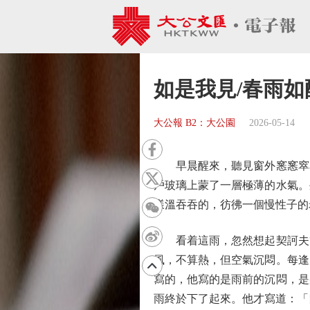
如是我見/春雨如酥
大公報 B2：大公園
2026-05-14
早晨醒來，聽見窗外窸窸窣窣
戶玻璃上蒙了一層極薄的水氣。
樣溫吞吞的，彷彿一個慢性子的
看着這雨，忽然想起契訶夫筆
風，不算熱，但空氣沉悶。每逢
寫的，他寫的是雨前的沉悶，是
雨終於下了起來。他才寫道：「