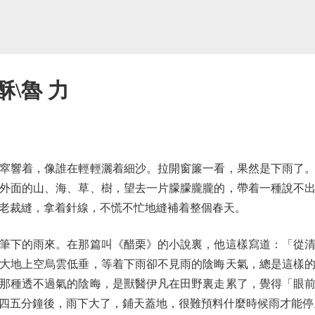
\魯 力
響着，像誰在輕輕灑着細沙。拉開窗簾一看，果然是下雨了。
外面的山、海、草、樹，望去一片朦朦朧朧的，帶着一種說不
老裁縫，拿着針線，不慌不忙地縫補着整個春天。
下的雨來。在那篇叫《醋栗》的小說裏，他這樣寫道：「從清
大地上空烏雲低垂，等着下雨卻不見雨的陰晦天氣，總是這樣
那種透不過氣的陰晦，是獸醫伊凡在田野裏走累了，覺得「眼
四五分鐘後，雨下大了，鋪天蓋地，很難預料什麼時候雨才能停