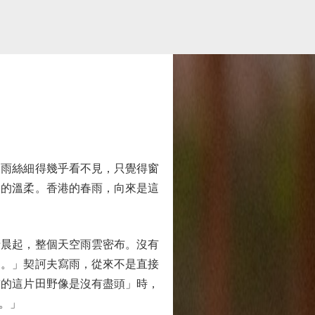
雨絲細得幾乎看不見，只覺得窗
出的溫柔。香港的春雨，向來是這
晨起，整個天空雨雲密布。沒有
的。」契訶夫寫雨，從來不是直接
前的這片田野像是沒有盡頭」時，
。」