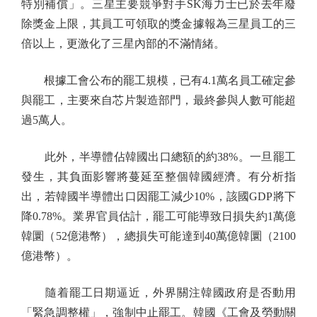
特別補償」。三星主要競爭對手SK海力士已於去年廢
除獎金上限，其員工可領取的獎金據報為三星員工的三
倍以上，更激化了三星內部的不滿情緒。
根據工會公布的罷工規模，已有4.1萬名員工確定參
與罷工，主要來自芯片製造部門，最終參與人數可能超
過5萬人。
此外，半導體佔韓國出口總額的約38%。一旦罷工
發生，其負面影響將蔓延至整個韓國經濟。有分析指
出，若韓國半導體出口因罷工減少10%，該國GDP將下
降0.78%。業界官員估計，罷工可能導致日損失約1萬億
韓圜（52億港幣），總損失可能達到40萬億韓圜（2100
億港幣）。
隨着罷工日期逼近，外界關注韓國政府是否動用
「緊急調整權」，強制中止罷工。韓國《工會及勞動關