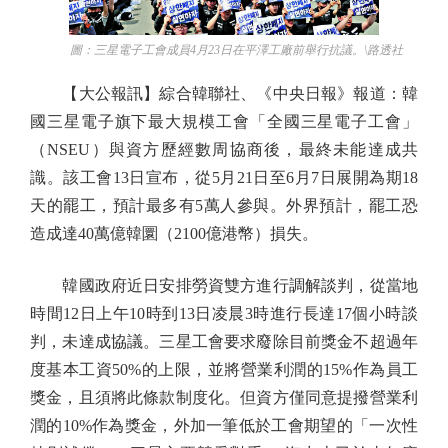
圖：三星電子工會成員4月23日在平澤工廠前舉行抗議。\路透社
【大公報訊】綜合韓聯社、《中央日報》報道：韓
國三星電子旗下最大規模工會「全國三星電子工會」
（NSEU）與資方歷經數周協商後，最終未能達成共
識。該工會13日宣布，從5月21日至6月7日展開為期18
天的罷工，預計最多有5萬人參與。外界預計，罷工恐
造成達40萬億韓圜（2100億港幣）損失。
韓國政府近日安排勞資雙方進行調解談判，從當地
時間12日上午10時到13日凌晨3時進行長達17個小時談
判，未達成協議。三星工會要求廢除目前獎金不超過年
度基本工資50%的上限，並將營業利潤的15%作為員工
獎金，且須將此條款制度化。但資方僅同意提撥營業利
潤的10%作為獎金，外加一筆低於工會期望的「一次性