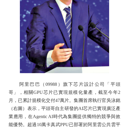
阿里巴巴（09988）旗下芯片設計公司「平頭
哥」，相關GPU芯片已實現規模化量產，截至今年2
月，已累計規模化交付47萬片。集團首席執行官吳泳銘
（右圖）表示，平頭哥自主研發的AI芯片已實現廣泛產
業應用，在Agentic AI時代為集團提供獨特的競爭與效
能優勢。超過10萬卡真武PPU已部署於阿里雲公共雲平