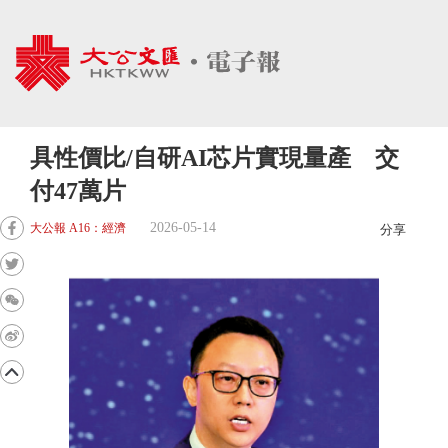
具性價比/自研AI芯片實現量產 交
付47萬片
2026-05-14
大公報 A16：經濟
分享