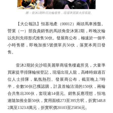
圖：壹沐2期昨日次輪發售，現場準買家大排長龍。
【大公報訊】恒基地產（00012）兩頭馬車推盤。
營業（一）部負責銷售的馬頭角壹沐第2期，昨晚次輪
以先到先得形式推售50伙。發展商公布，極速於一個半
小時售罄，即晚加推5號價單共50伙，落實本周日發
售。
壹沐2期於尖沙咀美麗華商場售樓處所見，大量準
買家提早排隊輪候登記，現場出現人龍，高峰時錄過百
位人士排隊，氣氛熱烈。發展商公布，截至晚上7時
半，全數50伙已獲認購，計及首輪沽清的150伙，兩輪
合共售出200伙，套現逾14億元。銷售反應理想，恒地
連隨加推全新50伙，實用面積273至395方呎，折實548.8
2萬至1323.8萬元，折實呎價20103至25856元。