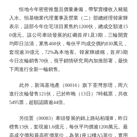
恒地今年密密推盤且價量兼備，帶挈賣樓收入豬籠
入水。恒基物業代理董事及營業（二）部總經理韓家輝
表示，該部今年住宅項目累售約1200伙，總成交額達15
0億元。該公司牽頭發展的紅磡首岸1及3期，三輪開賣
均即日沽清，累售468伙，每伙平均成交價約830萬元，
套現逾39億元，72%為本地客。韓家輝續稱，首岸3期
今日次輪銷售70伙，視乎銷情研究周內加推部署，最快
下周進行全新一輪銷售。
此外，新鴻基地產（00016）旗下荃灣形瑨，周六
進行次輪發售121伙，已於昨晚（13日）7時截票，共收
5495票，超額認購逾44倍。
另信置（00083）牽頭發展的錦上路站柏瓏Ⅲ，昨日
標售13伙，套現逾1.6億元，每伙平均價逾1200萬元。最
高成交價和最高呎價單位，為第1座12樓A5單位，實用