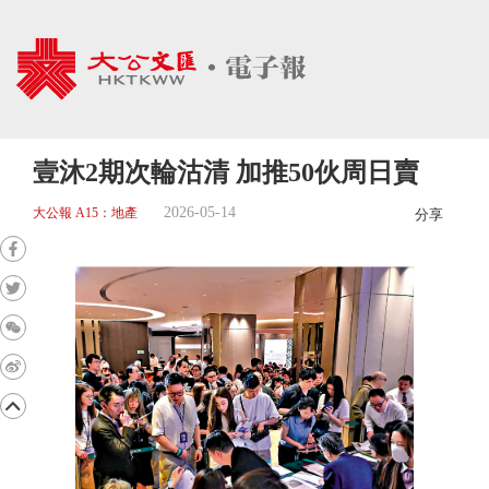
壹沐2期次輪沽清 加推50伙周日賣
2026-05-14
大公報 A15：地產
分享