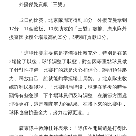
外援傑曼貢獻「三雙」
12日的比賽，北京隊周琦得到18分，外援傑曼拿到
17分、11個籃板、10次助攻的「三雙」數據。廣東隊外
援奎因收穫全場最高的25分，胡明軒貢獻13分。
「這場比賽主要還是準備得比較充分，特別是在第
2場輸了以後，球隊調整了狀態，對奎因等重點球員做
了針對性準備，比賽打的就是決心和信心，誰能頂住壓
力、釋放自己，誰就能夠掌握場上局勢。」北京隊主教
練許利民賽後說，「比賽開局階段，球隊在落後的時候
顯得有些急躁，下半場球員們及時調整，在細節方面處
理得更好，這是團隊努力的結果。在接下來的比賽中，
球隊也會拚盡全力，努力走得更遠。」
廣東隊主教練杜鋒表示：「隊伍在開局還是打得比