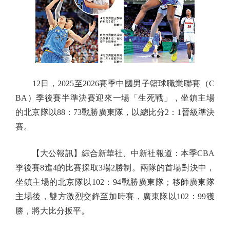
12日，2025至2026賽季中國男子籃球職業聯賽（C
BA）季後賽半準決賽迎來一場「生死戰」，坐鎮主場
的北京隊以88：73戰勝廣東隊，以總比分2：1晉級準決
賽。
【大公報訊】綜合新華社、中新社報道：本季CBA
季後賽8進4的比賽採取3場2勝制。兩隊的首場對決中，
坐鎮主場的北京隊以102：94戰勝廣東隊；移師廣東隊
主場後，雙方激烈交鋒至加時賽，廣東隊以102：99獲
勝，將大比分扳平。