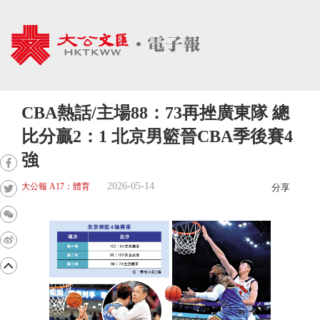
CBA熱話/主場88：73再挫廣東隊 總
比分贏2：1 北京男籃晉CBA季後賽4
強
2026-05-14
大公報 A17：體育
分享