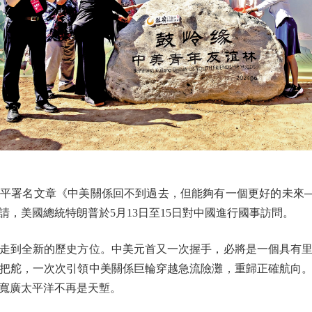
平署名文章《中美關係回不到過去，但能夠有一個更好的未來─
，美國總統特朗普於5月13日至15日對中國進行國事訪問。
到全新的歷史方位。中美元首又一次握手，必將是一個具有里
把舵，一次次引領中美關係巨輪穿越急流險灘，重歸正確航向
寬廣太平洋不再是天塹。