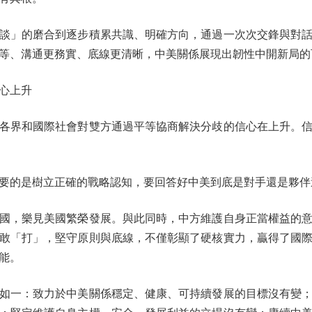
」的磨合到逐步積累共識、明確方向，通過一次次交鋒與對話
等、溝通更務實、底線更清晰，中美關係展現出韌性中開新局的
心上升
界和國際社會對雙方通過平等協商解決分歧的信心在上升。信
的是樹立正確的戰略認知，要回答好中美到底是對手還是夥伴
，樂見美國繁榮發展。與此同時，中方維護自身正當權益的意
敢「打」，堅守原則與底線，不僅彰顯了硬核實力，贏得了國
能。
一：致力於中美關係穩定、健康、可持續發展的目標沒有變；