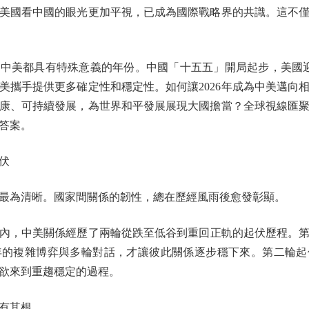
國看中國的眼光更加平視，已成為國際戰略界的共識。這不僅
中美都具有特殊意義的年份。中國「十五五」開局起步，美國迎
美攜手提供更多確定性和穩定性。如何讓2026年成為中美邁向
康、可持續發展，為世界和平發展展現大國擔當？全球視線匯
答案。
伏
為清晰。國家間關係的韌性，總在歷經風雨後愈發彰顯。
，中美關係經歷了兩輪從跌至低谷到重回正軌的起伏歷程。第一
的複雜博弈與多輪對話，才讓彼此關係逐步穩下來。第二輪起伏
欲來到重趨穩定的過程。
有其根。