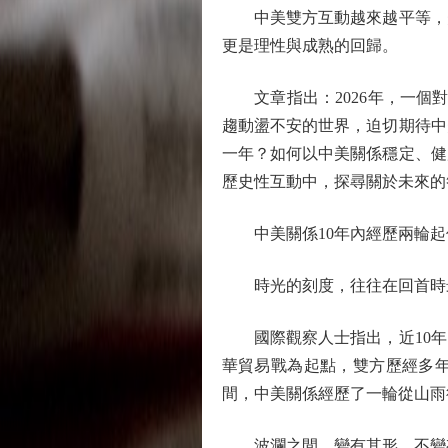
中美雙方互動越來越平等，美
更是理性與成熟的回歸。
文章指出：2026年，一個對
趨動盪不安的世界，迫切期待中
一年？如何以中美關係穩定、健
歷史性互動中，探尋關於未來的
中美關係10年內經歷兩輪起
時光的刻度，往往在回首時最
國際觀察人士指出，近10年內
華貿易戰為起點，雙方歷經多年
間，中美關係經歷了一輪從山雨
波瀾之間，變有其形，不變