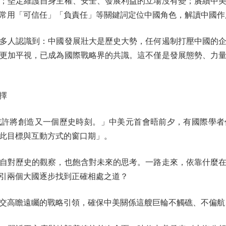
；堅定維護自身主權、安全、發展利益的立場沒有變；賡續中
常用「可信任」「負責任」等關鍵詞定位中國角色，解讀中國作
人認識到：中國發展壯大是歷史大勢，任何遏制打壓中國的企
更加平視，已成為國際戰略界的共識。這不僅是發展態勢、力
擇
將創造又一個歷史時刻。」中美元首會晤前夕，有國際學者
此目標與互動方式的窗口期」。
對歷史的觀察，也飽含對未來的思考。一路走來，依靠什麼在
引兩個大國逐步找到正確相處之道？
高瞻遠矚的戰略引領，確保中美關係這艘巨輪不觸礁、不偏航