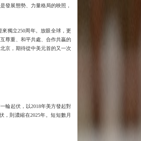
是發展態勢、力量格局的映照，
來獨立250周年。放眼全球，更
相互尊重、和平共處、合作共贏的
聚北京，期待從中美元首的又一次
輪起伏，以2018年美方發起對
，則濃縮在2025年。短短數月