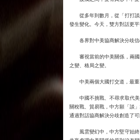
從多年到數月，從「打打談談
發生變化。今天，雙方對話更平
各界對中美協商解決分歧信
審視當前的中美關係，兩國各
之變、格局之變。
中美兩個大國打交道，最重要
中國不挑戰、不尋求取代美國
關稅戰、貿易戰，中方願「談」
通過對話協商解決分歧創造了可
風雲變幻中，中方堅守始終如