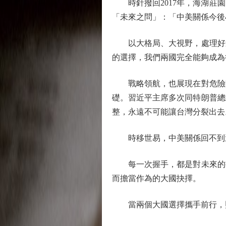
時針撥回2017年，海湖莊園
「未來之問」：「中美關係今後
以大格局、大視野，處理好這
的選擇，我們兩國完全能夠成為
戰略領航，也展現在對危險暗
礎。習近平主席多次同特朗普總
整，永遠不可能讓台灣分裂出去
時移世易，中美關係回不到過
每一次握手，都是對未來的書
而擔當作為的大國抉擇。
當兩個大國選擇攜手前行，照