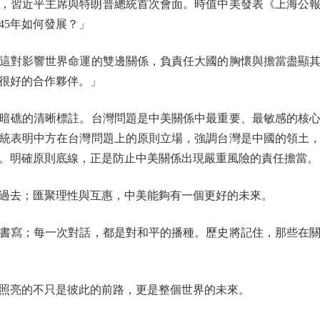
，習近平主席與特朗普總統首次會面。時值中美發表《上海公報
45年如何發展？」
對影響世界命運的雙邊關係，負責任大國的胸懷與擔當盡顯其
很好的合作夥伴。」
礁的清晰標註。台灣問題是中美關係中最重要、最敏感的核心
統表明中方在台灣問題上的原則立場，強調台灣是中國的領土
。明確原則底線，正是防止中美關係出現嚴重風險的責任擔當。
去；匯聚理性與互惠，中美能夠有一個更好的未來。
寫；每一次對話，都是對和平的播種。歷史將記住，那些在關
亮的不只是彼此的前路，更是整個世界的未來。