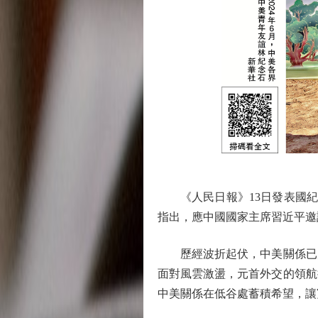
《人民日報》13日發表國紀
指出，應中國國家主席習近平邀請
歷經波折起伏，中美關係已走
面對風雲激盪，元首外交的領航
中美關係在低谷處蓄積希望，讓