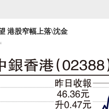
望 港股窄幅上落\沈金
4