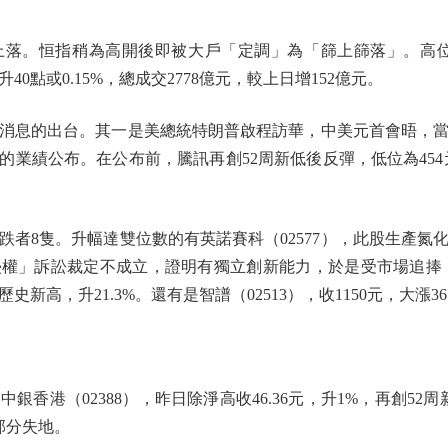
恒指稍為高開後即被大戶「定調」為「篩上篩落」。高位26458
升40點或0.15%，總成交2778億元，較上日增152億元。
息的出台。其一是美總統特朗普啟程訪華，中美元首會晤，當
8）的業績公布。在公布前，騰訊再創52周新低後反彈，低位為454元
。
跌者8隻。升幅達雙位數的有英諾賽科（02577），此股生產氮
」訴訟裁定不成立，證明有獨立創新能力，於是受市場追捧，收8
創歷史新高，升21.3%。還有是智譜（02513），收1150元，大漲
港（02388），昨日除淨高收46.36元，升1%，再創52周新
部分失地。