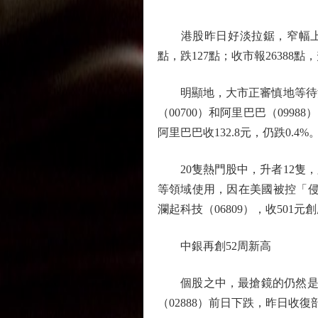
港股昨日好淡拉鋸，窄幅上落。
點，跌127點；收市報26388點，
明顯地，大市正審慎地等待消
（00700）和阿里巴巴（0998
阿里巴巴收132.8元，仍跌0.4%
20隻熱門股中，升者12隻，
等領域使用，因在美國被控「侵權
瀾起科技（06809），收501元
中銀再創52周新高
個股之中，最搶鏡的仍然是中銀香
（02888）前日下跌，昨日收復