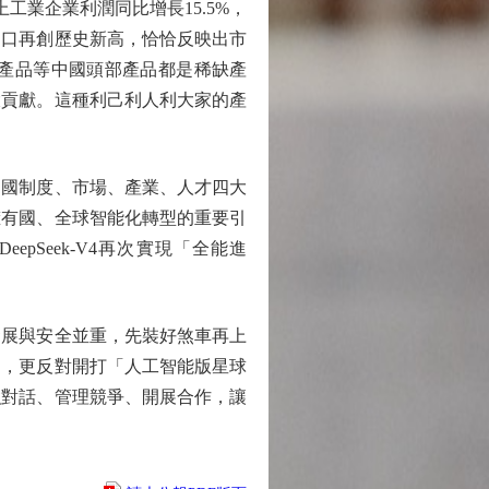
工業企業利潤同比增長15.5%，
出口再創歷史新高，恰恰反映出市
產品等中國頭部產品都是稀缺產
大貢獻。這種利己利人利大家的產
國制度、市場、產業、人才四大
擁有國、全球智能化轉型的重要引
eepSeek-V4再次實現「全能進
展與安全並重，先裝好煞車再上
」，更反對開打「人工智能版星球
強對話、管理競爭、開展合作，讓