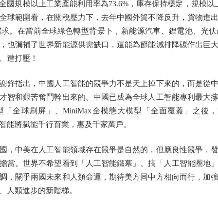
國規模以上工業產能利用率為73.6%，庫存保持穩定，規模以上
全球範圍看，在關稅壓力下，去年中國外貿不降反升，貨物進
需求。在當前全球綠色轉型背景下，新能源汽車、鋰電池、光伏
，也彌補了世界新能源供需缺口，還能為節能減排降碳作出巨
、遭打壓！
鋒指出，中國人工智能的競爭力不是天上掉下來的，而是從中
才智和艱苦奮鬥幹出來的。中國已成為全球人工智能專利最大
成模型「全球刷屏」、MiniMax全模態大模型「全面覆蓋」之後，D
智能將賦能千行百業，惠及千家萬戶。
，中美在人工智能領域存在競爭是自然的，但應良性競爭，發
擔當。世界不希望看到「人工智能鐵幕」、搞「人工智能圈地
調，關乎兩國未來和人類命運，期待美方同中方相向而行，加
、人類進步的新階梯。