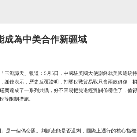
能成為中美合作新疆域
玉淵譚天」報道：5月5日，中國駐美國大使謝鋒就美國總統特
，謝鋒表示，歷史反覆證明，打關稅戰貿易戰只會兩敗俱傷，
磋商達成了一系列共識，好不容易把雙邊經貿關係穩住了，值
稅等限制措施。
是一個偽命題。判斷產能是否過剩，國際上通行的核心指標