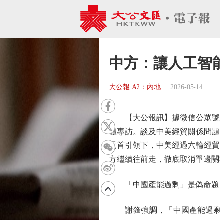
中方：讓人工智
大公報 A2：內地
2026-05-14
【大公報訊】據微信公眾號「
體專訪。談及中美經貿關係問題
元首引領下，中美經過六輪經貿
方繼續往前走，徹底取消單邊關
「中國產能過剩」是偽命題
謝鋒強調，「中國產能過剩」