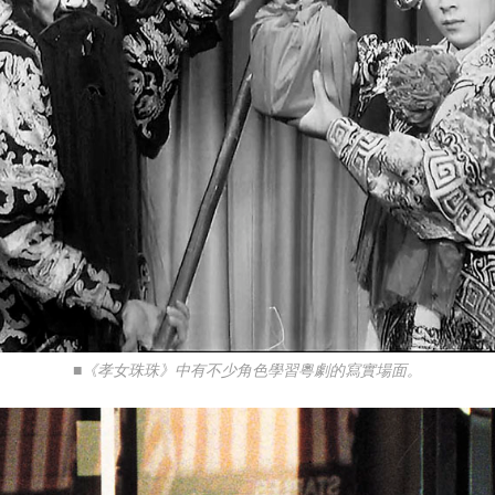
■《孝女珠珠》中有不少角色學習粵劇的寫實場面。