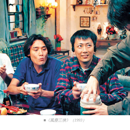
■《風塵三俠》（1993）