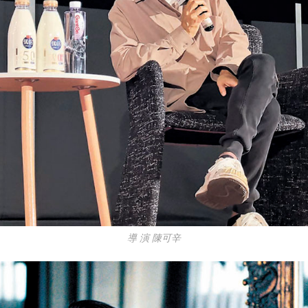
導 演 陳可辛