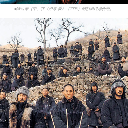
■陳可辛（中）在《如果·愛》（2005）的拍攝現場合照。