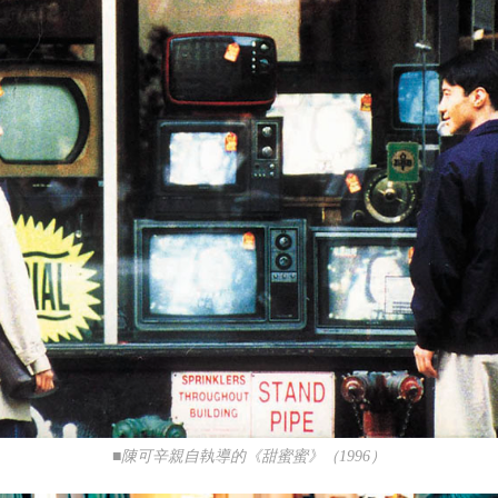
■陳可辛親自執導的《甜蜜蜜》（1996）