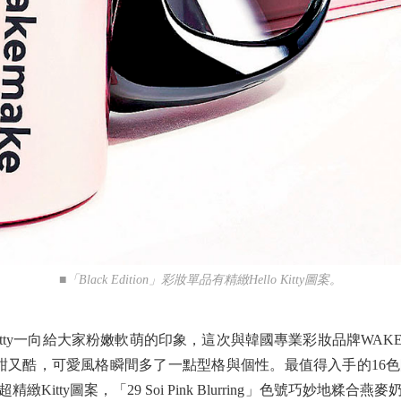
■「Black Edition」彩妝單品有精緻Hello Kitty圖案。
Kitty一向給大家粉嫩軟萌的印象，這次與韓國專業彩妝品牌WAKEMAK
甜又酷，可愛風格瞬間多了一點型格與個性。最值得入手的16
Kitty圖案，「29 Soi Pink Blurring」色號巧妙地糅