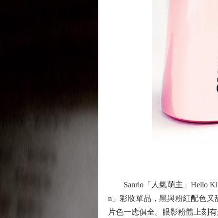
Sanrio「人氣萌主」Hello 
n」彩妝單品，黑與粉紅配色又
片色一應俱全。眼影粉體上刻有超精緻