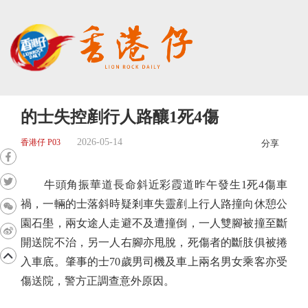
的士失控剷行人路釀1死4傷
2026-05-14
香港仔 P03
分享
牛頭角振華道長命斜近彩霞道昨午發生1死4傷車
禍，一輛的士落斜時疑剎車失靈剷上行人路撞向休憩公
園石壆，兩女途人走避不及遭撞倒，一人雙腳被撞至斷
開送院不治，另一人右腳亦甩脫，死傷者的斷肢俱被捲
入車底。肇事的士70歲男司機及車上兩名男女乘客亦受
傷送院，警方正調查意外原因。