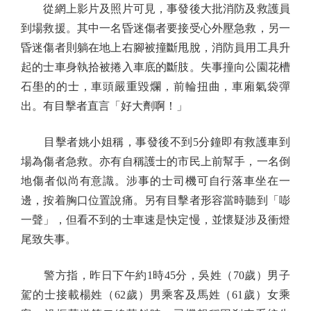
從網上影片及照片可見，事發後大批消防及救護員
到場救援。其中一名昏迷傷者要接受心外壓急救，另一
昏迷傷者則躺在地上右腳被撞斷甩脫，消防員用工具升
起的士車身執拾被捲入車底的斷肢。失事撞向公園花槽
石壆的的士，車頭嚴重毀爛，前輪扭曲，車廂氣袋彈
出。有目擊者直言「好大劑啊！」
目擊者姚小姐稱，事發後不到5分鐘即有救護車到
場為傷者急救。亦有自稱護士的市民上前幫手，一名倒
地傷者似尚有意識。涉事的士司機可自行落車坐在一
邊，按着胸口位置說痛。另有目擊者形容當時聽到「嘭
一聲」，但看不到的士車速是快定慢，並懷疑涉及衝燈
尾致失事。
警方指，昨日下午約1時45分，吳姓（70歲）男子
駕的士接載楊姓（62歲）男乘客及馬姓（61歲）女乘