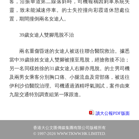
客，沿振華道第二線落斜時，司機報稱因剎車系統失
靈，致未能減速停車。的士失控撞向彩霞道休憩處位
置，期間撞倒兩名女途人。
39歲女途人雙腳甩脫不治
兩名重傷昏迷的女途人被送往聯合醫院救治。據悉
當中39歲徐姓女途人雙腳被撞至甩脫，經搶救後不治；
另一名同樣姓徐的31歲女途人右腳亦甩脫。的士男司機
及兩男女乘客分別胸口痛、小腿流血及背部痛，被送往
伊利沙伯醫院治理。司機通過酒精呼氣測試，案件由東
九龍交通特別調查組第一隊跟進。
讀大公報PDF版面
香港大公文匯傳媒集團有限公司版權所有
© 1997-2026 WWW.TKWW.HK LIMITED.