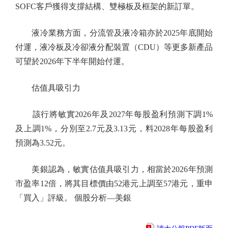
SOFC客戶獲得支撐結構、雙極板及框架的新訂單。
液冷業務方面，分流管及液冷箱亦於2025年底開始
付運，液冷板及冷卻液分配裝置（CDU）等更多新產品
可望於2026年下半年開始付運。
估值具吸引力
該行將敏實2026年及2027年每股盈利預測下調1%
及上調1%，分別至2.7元及3.13元，料2028年每股盈利
預測為3.52元。
美銀認為，敏實估值具吸引力，相當於2026年預測
市盈率12倍，將其目標價由52港元上調至57港元，重申
「買入」評級。 個股分析—美銀