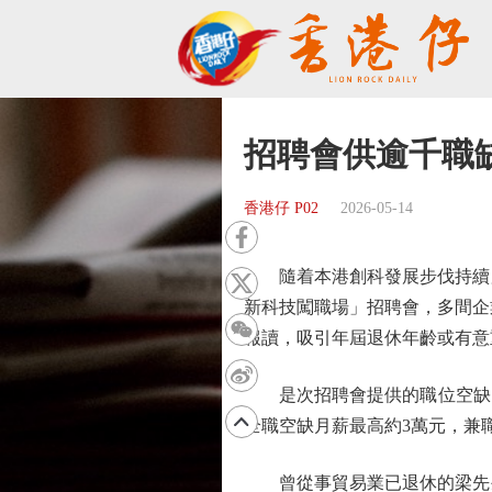
招聘會供逾千職缺
香港仔 P02
2026-05-14
隨着本港創科發展步伐持續加
新科技闖職場」招聘會，多間企
報讀，吸引年屆退休年齡或有意
是次招聘會提供的職位空缺，
全職空缺月薪最高約3萬元，兼職
曾從事貿易業已退休的梁先生