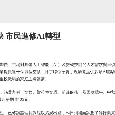
 市民進修AI轉型
快，市場對具備人工智能（AI）及數碼技能的人才需求與日俱
業提供逾千個職位空缺，除了職位招聘，現場還提供多項AI體驗
重投職場的家庭主婦報讀。
涵蓋創科、文娛、辦公室文職、前線服務，及因應端午、中秋
時薪則達125元。
，已修讀護理員課程以拓展出路，昨日到場面試想了解行業實況