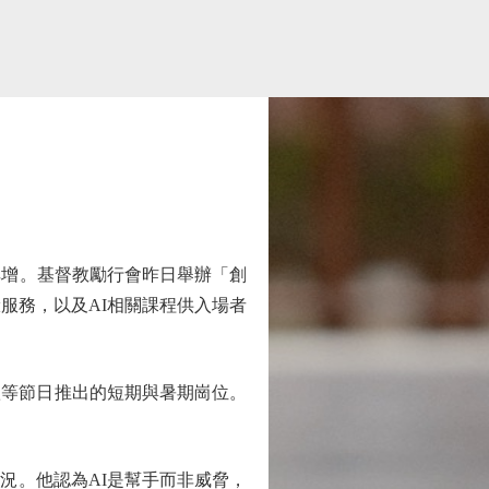
增。基督教勵行會昨日舉辦「創
服務，以及AI相關課程供入場者
等節日推出的短期與暑期崗位。
。他認為AI是幫手而非威脅，