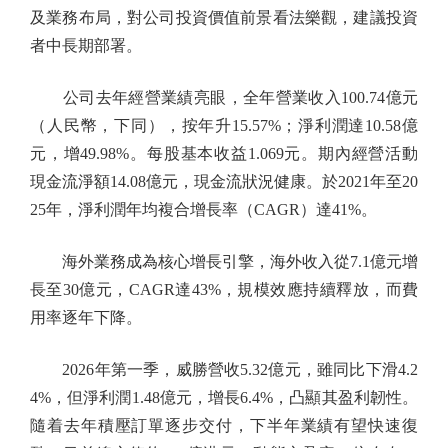
及業務布局，對公司投資價值前景看法樂觀，建議投資
者中長期部署。
公司去年經營業績亮眼，全年營業收入100.74億元
（人民幣，下同），按年升15.57%；淨利潤達10.58億
元，增49.98%。每股基本收益1.069元。期內經營活動
現金流淨額14.08億元，現金流狀況健康。於2021年至20
25年，淨利潤年均複合增長率（CAGR）達41%。
海外業務成為核心增長引擎，海外收入從7.1億元增
長至30億元，CAGR達43%，規模效應持續釋放，而費
用率逐年下降。
2026年第一季，威勝營收5.32億元，雖同比下滑4.2
4%，但淨利潤1.48億元，增長6.4%，凸顯其盈利韌性。
隨着去年積壓訂單逐步交付，下半年業績有望快速復