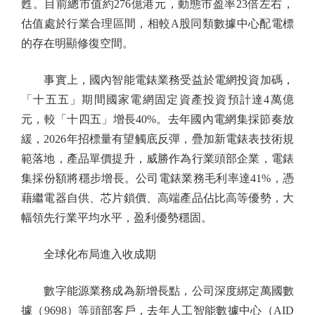
甦。目前總市值約276億港元，動態市盈率23倍左右，
估值處於行業合理區間，相較A股同類數據中心配電標
的存在明顯修復空間。
事實上，國內智能電錶業務受益於電網投資加碼，
「十五五」期間國家電網固定資產投資預計達4萬億
元，較「十四五」增長40%。去年國內電網集採節奏放
緩，2026年招標量有望觸底反彈，疊加新電錶表技術規
範落地，產品單價提升，威勝作為行業頭部企業，電錶
集採份額將穩步增長。公司電錶業務毛利率達41%，憑
藉繼電器自供、芯片鎖價、高端產品佔比高等優勢，大
幅領先行業平均水平，盈利優勢穩固。
全球化布局進入收成期
數字能源業務成為新增長點，公司深度綁定萬國數
據（9698）等頭部客戶，去年人工智能數據中心（AID