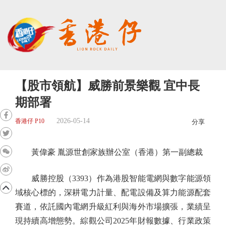
【股市領航】威勝前景樂觀 宜中長
期部署
2026-05-14
香港仔 P10
分享
黃偉豪 胤源世創家族辦公室（香港）第一副總裁
威勝控股（3393）作為港股智能電網與數字能源領
域核心標的，深耕電力計量、配電設備及算力能源配套
賽道，依託國內電網升級紅利與海外市場擴張，業績呈
現持續高增態勢。綜觀公司2025年財報數據、行業政策