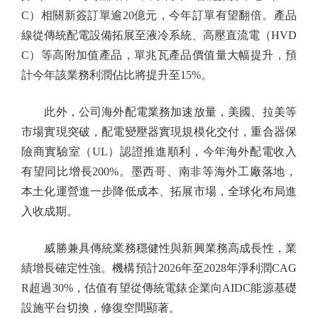
C）相關新簽訂單逾20億元，今年訂單有望翻倍。產品
線從傳統配電設備拓展至液冷系統、高壓直流電（HVD
C）等高附加值產品，單兆瓦產品價值量大幅提升，預
計今年該業務利潤佔比將提升至15%。
此外，公司海外配電業務加速放量，美國、拉美等
市場實現突破，配電變壓器實現規模化交付，重合器保
險商實驗室（UL）認證推進順利，今年海外配電收入
有望同比增長200%。墨西哥、南非等海外工廠落地，
本土化運營進一步降低成本、拓展市場，全球化布局進
入收成期。
威勝兼具傳統業務穩健性與新興業務高成長性，業
績增長確定性強。機構預計2026年至2028年淨利潤CAG
R超過30%，估值有望從傳統電錶企業向AIDC能源基礎
設施平台切換，修復空間顯著。