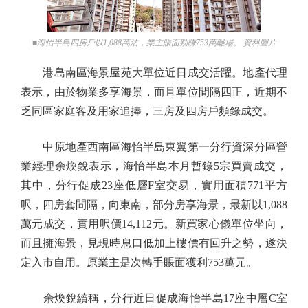
■海怡半島四房戶以1,088萬沽，業主賬面勁賺753萬離場。 資料圖片
港島南區海景屋苑大單位近日成交活躍。地產代理
表示，由於物業多享海景，而且單位間隔四正，近期不
乏同區家庭客及用家追捧，三房及四房戶頻錄成交。
中原地產西南區海怡半島東翼第一分行資深分區營
業經理余煥銳表示，海怡半島本月暫錄5宗買賣成交，
其中，分行促成23座低層F室交易，實用面積771平方
呎，四房套間隔，向東南，部分房享海景，最新以1,088
萬元成交，實用呎價14,112元。新買家心儀單位坐向，
而且擁海景，見現時息口低加上樓價有回升之勢，遂決
定入市自用。原業主是次轉手賬面獲利753萬元。
余煥銳續稱，分行近日促成海怡半島17座中層C室