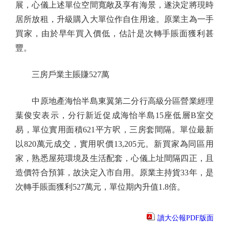
展，心儀上述單位空間寬敞及享有海景，遂決定將現時
居所放租，升級購入大單位作自住用途。原業主為一手
買家，由於早年買入價低，估計是次轉手賬面獲利甚
豐。
三房戶業主賬賺527萬
中原地產海怡半島東翼第二分行高級分區營業經理
葉俊安表示，分行新近促成海怡半島15座低層B室交
易，單位實用面積621平方呎，三房套間隔。單位最新
以820萬元成交，實用呎價13,205元。新買家為同區用
家，熟悉屋苑環境及生活配套，心儀上址間隔四正，且
造價符合預算，故決定入市自用。原業主持貨33年，是
次轉手賬面獲利527萬元，單位期內升值1.8倍。
讀大公報PDF版面