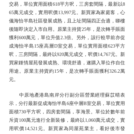
交易，單位實用面積618平方呎，三房套間隔，最新以8
65萬元成交，實用呎價13,997元。新買家為家庭客，心
儀海怡半島社區發展成熟，且上址間隔四正合適，睇樓
後隨即決定入市自用。原業主持貨25年，是次轉手賬面
獲利600萬元，單位升值2.3倍。另外，該行較早前亦促
成海怡半島15座高層D室交易，單位實用面積623平方
呎，三房間隔，最終以920萬元成交，呎價14,767元。新
買家鍾情屋苑發展成熟、環境舒適，遂購入單位作自住
用途。原業主持貨約15年，是次轉手賬面獲利326.2萬
元。
中原地產港島南岸分行副分區營業經理蘇苡晴表
示，分行最新促成海怡半島6座中層B室交易，單位實用
面積730平方呎，四房套間隔，享海景。單位於數年前
斥資100萬元進行全新裝修，最終以1,060萬元成交，實
用呎價14,521元。新買家為同屋苑業主，看好後市發