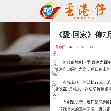
《愛·回家》傳7
香港仔 P16
2026-05-14
無綫處境劇《愛·回家之開心速遞
集邁向10周年之際，近日傳出
有報道稱，無綫執行董事兼助
播映至7月結束，為這部長篇處
有劇迷表示，近日留意到劇情
一陪我長大的童年回憶，真的很