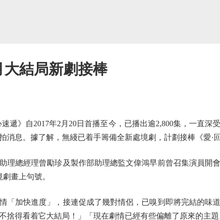
月大結局新劇接棒
》自2017年2月20日首播至今，已播出逾2,800集，一直
停拍消息。據了解，無綫已着手籌備全新處境劇，計劃接棒《愛·
理總經理曾勵珍及製作部助理總監文偉鴻早前曾召集演員開會
境劇畫上句號。
「加快進度」，接連促成了幾對情侶，已嗅到即將完結的味道
不捨得看着它大結局！」「現在劇情已經有些偏離了原來的主題