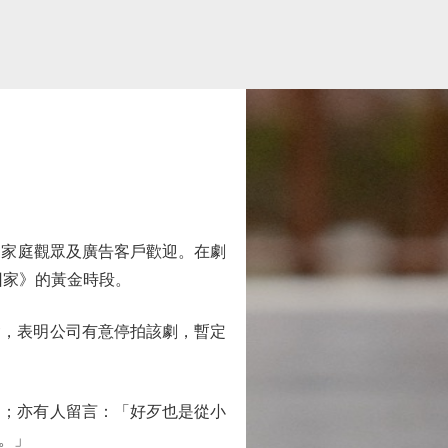
深受家庭觀眾及廣告客戶歡迎。在劇
回家》的黃金時段。
，表明公司有意停拍該劇，暫定
；亦有人留言：「好歹也是從小
。」