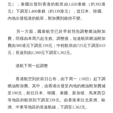
元）；泰國出發到香港的航班由1,620泰銖（約392港
元）下調至1,400泰銖（約339港元），從日本、韓國、
內地出發抵港的航班，附加費則維持不變。
另一方面，國泰航空已於早前預告調整燃油附加
費，同樣由本周六起生效。調整後，短途航班燃油附加
費由389港元下調至339元；中程航班由725元下調至633
元；長途則由1,560元下調至1,362元。
港航下周一起調整
香港航空則於前日公布，由下周一（18日）起下調
燃油附加費。其中，由香港出發至內地的燃油附加費減
至190元，前往日本、韓國、泰國、新加坡、馬來西亞
等地區的航班則下調至339元。由香港來往北美洲、歐
洲、中東等地區的長途航線，下調至1,362元。