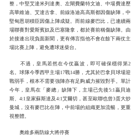
整，中堅艾達米列達奧、左閘費蘭特文迪、中場費達歷
高華維迪、艾達古拿、前線洛迪高高斯都因傷缺陣，中
堅甸恩胡積臣因傷上陣成疑。而前線麥巴比，已連續兩
場聯賽對愛斯賓奴及巴塞隆拿，都於賽前稱傷缺陣。由
於接連出現負面新聞，更有傳言指他不會在餘下兩仗主
場比賽上陣，避免遭球迷柴台。
不過，皇馬若然在今仗贏波，即可確保穩得第2
名。球隊今季西甲主場17戰14勝，尤其於巴拿貝球場迎
戰弱手，根本不需要強陣亦有足夠威力摧毀對手。單計
今年，皇馬在「麥總」缺陣下，主場已先後5:1贏貝迪
斯、4:1皇家蘇斯達及4:1艾爾切，甚至歐聯也曾3蛋大炒
曼城，沒有麥巴比在陣，中前場的組織更加流暢，更重
視整體。
奧維多兩防線大將停賽