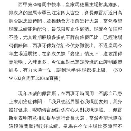
西甲第36輪周中快車，皇家馬德里主場對奧維多。
排次席的皇馬今季已注定四大皆空，會長佩雷斯近日高
調否認患癌傳聞，並推動會方提前進行大選，當然希望
球隊成績能夠配合，最低限度止住頹勢。球隊今仗陣容
不整，尤其近期麻煩多多的王牌前鋒麥巴比，已經連場
稱傷缺陣，西班牙傳媒估計今仗亦難復出。不過皇馬今
年主場遇弱旅，在多次欠缺「麥總」情況下，進攻踢得
更流暢，入球更多，今仗面對已篤定降班的正牌弱旅奧
維多，有力大勝一仗，讓到球半/兩球都撐上盤。（NO
W 632台周五3:30am直播）
現年79歲的佩雷斯，在西班牙時間周二否認自己患
上末期癌症傳聞：「我只想話畀關心我嘅朋友知，我身
體好健康，呢啲傳言絕對係有心人對我嘅抹黑。」佩雷
斯更表明有意推動提早進行會長大選，當然希望球隊在
這段時間取得較好成績。皇馬在今仗主場比賽陣容不