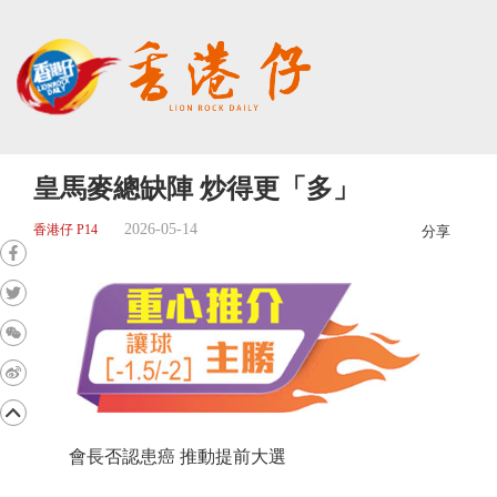
皇馬麥總缺陣 炒得更「多」
2026-05-14
香港仔 P14
分享
會長否認患癌 推動提前大選