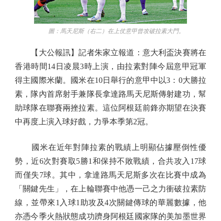
圖：馬天尼斯（右二）在上仗意甲曾攻破拉素大門。
【大公報訊】記者朱家立報道：意大利盃決賽將在
香港時間14日凌晨3時上演，由拉素對陣今屆意甲冠軍
得主國際米蘭。國米在10日舉行的意甲中以3：0大勝拉
素，隊內首席射手兼隊長拿達路馬天尼斯傳射建功，幫
助球隊在聯賽兩挫拉素。這位阿根廷前鋒亦期望在決賽
中再度上演入球好戲，力爭本季第2冠。
國米在近年對陣拉素的戰績上明顯佔據壓倒性優
勢，近6次對賽取5勝1和保持不敗戰績，合共攻入17球
而僅失7球。其中，拿達路馬天尼斯多次在比賽中成為
「關鍵先生」，在上輪聯賽中他憑一己之力衝破拉素防
線，並帶來1入球1助攻及4次關鍵傳球的華麗數據，他
亦憑今季火熱狀態成功躋身阿根廷國家隊的美加墨世界