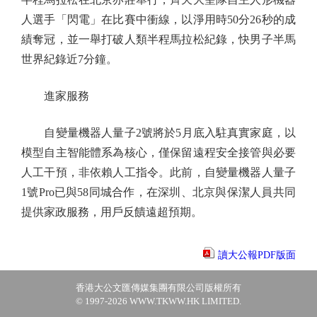
人選手「閃電」在比賽中衝線，以淨用時50分26秒的成
績奪冠，並一舉打破人類半程馬拉松紀錄，快男子半馬
世界紀錄近7分鐘。
進家服務
自變量機器人量子2號將於5月底入駐真實家庭，以
模型自主智能體系為核心，僅保留遠程安全接管與必要
人工干預，非依賴人工指令。此前，自變量機器人量子
1號Pro已與58同城合作，在深圳、北京與保潔人員共同
提供家政服務，用戶反饋遠超預期。
讀大公報PDF版面
香港大公文匯傳媒集團有限公司版權所有
© 1997-2026 WWW.TKWW.HK LIMITED.