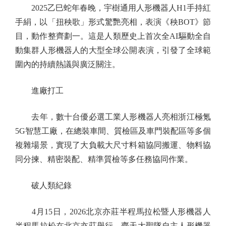
2025乙巳蛇年春晚，宇樹通用人形機器人H1手持紅
手絹，以「扭秧歌」形式驚艷亮相，表演《秧BOT》節
目，動作整齊劃一。這是人類歷史上首次全AI驅動全自
動集群人形機器人的大型全球公開表演，引發了全球範
圍內的持續熱議與廣泛關注。
進廠打工
去年，數十台優必選工業人形機器人亮相浙江極氪
5G智慧工廠，在總裝車間、質檢區及車門裝配區等多個
複雜場景，實現了大負載大尺寸料箱協同搬運、物料協
同分揀、精密裝配、精準質檢等多任務協同作業。
破人類紀錄
4月15日，2026北京亦莊半程馬拉松暨人形機器人
半程馬拉松在北京亦莊舉行，齊天大聖隊自主人形機器