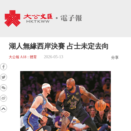
湖人無緣西岸決賽 占士未定去向
2026-05-13
大公報 A18：體育
分享