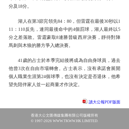
分及18分。
湖人在第3節完領先84：80，但雷霆在最後30秒以1
11：110反先，連同最後命中的4個罰球，湖人最終以5
分之差落敗。雷霆豪取8連勝晉級西岸決賽，靜待對陣
馬刺與木狼的勝方爭入總決賽。
41歲的占士於本季完結後將成為自由身球員，過去
他曾3次在自由市場轉會。占士表示，沒有承諾會展開
個人職業生涯第24個球季，也沒有決定是否退休，他希
望先陪伴家人並一起商量才作決定。
讀大公報PDF版面
香港大公文匯傳媒集團有限公司版權所有
© 1997-2026 WWW.TKWW.HK LIMITED.