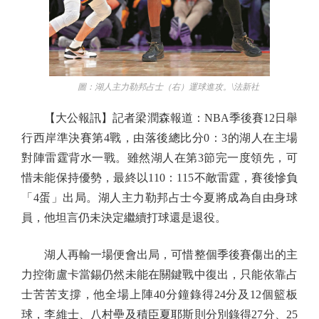
圖：湖人主力勒邦占士（右）運球進攻。\法新社
【大公報訊】記者梁潤森報道：NBA季後賽12日舉
行西岸準決賽第4戰，由落後總比分0：3的湖人在主場
對陣雷霆背水一戰。雖然湖人在第3節完一度領先，可
惜未能保持優勢，最終以110：115不敵雷霆，賽後慘負
「4蛋」出局。湖人主力勒邦占士今夏將成為自由身球
員，他坦言仍未決定繼續打球還是退役。
湖人再輸一場便會出局，可惜整個季後賽傷出的主
力控衛盧卡當錫仍然未能在關鍵戰中復出，只能依靠占
士苦苦支撐，他全場上陣40分鐘錄得24分及12個籃板
球，李維士、八村壘及積臣夏耶斯則分別錄得27分、25