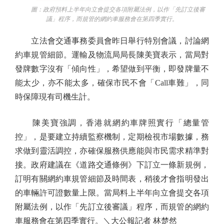
圖：政府預料上半年向立會提交各項附屬法例，以作「先訂立後審
議」程序，而規管的網約車服務會在第四季實行。
立法會交通事務委員會昨日舉行特別會議，討論網
約車規管細節。運輸及物流局局長陳美寶表示，當局對
發牌數字沒有「傾向性」，希望做到平衡，即發牌量不
能太少，亦不能太多，確保市民不會「Call車難」，同
時保障現有司機生計。
陳美寶強調，香港就網約車牌照實行「總量管
控」，是要建立持續監察機制，定期檢視市場數據，務
求做到靈活調控，亦確保服務供應能與市民需求精準對
接。政府建議在《道路交通條例》下訂立一條新規例，
訂明有關網約車規管細節及時間表，稍後才會指明發出
的車輛許可證數量上限。當局料上半年向立會提交各項
附屬法例，以作「先訂立後審議」程序，而規管的網約
車服務會在第四季實行。＼大公報記者 林楚然