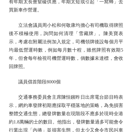
有年期太長會窒礙供應，年期太短或引起「一窩蜂」去
買新車作營運。
立法會議員周小松和何敬康均擔心有司機取得牌照
後不積極使用，詢問如何清理「雪藏牌」。陳美寶表
示，考慮在附屬法例加入規定，司機領牌後設每個月平
均最低營運時數，例如每月數十程，雖然牌照有效期5
年，但會每年檢視司機營運時數，倘數據未達標，會收
回牌照。
議員倡首階段8000個
交通事務委員會主席陳恒鑌昨日出席電台節目時表
示，網約車發牌初期應採取平穩落地的策略，為免損害
整體交通生態，總發牌數量在現階段不應多於現時全港
約1.8萬輛的士的數目。他指出，發牌數量過多可能會令
行業出現「內捲」並損害生態，但太少又會令市民叫車