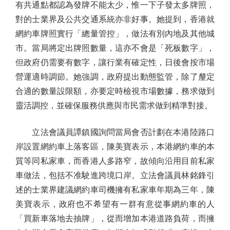
有共通點都認為發牌不能太少，惟一下子發太多牌照，
對的士業界及公共交通系統亦非好事。她提到，香港就
網約車牌照實行「總量管控」，做法有別內地及其他城
市。當局將定出牌照數量，這亦不會是「死板數字」，
但政府仍需要有數字，讓行業有確定性，日後會按市場
營運適時調節。她強調，政府提出動態監管，除了釐定
合適的數量設限額，亦要定時檢視市場數據，務求做到
靈活調控，並確保服務供應與市民需求做到精準對接。
立法會議員譚鎮國詢問當局會否計劃在本港陸路口
岸設置網約車上落客區，陳美寶表示，本港網約車的本
質等同私家車，而香港人多路窄，故傾向沿用目前私家
車做法，包括不准駛進跨境口岸。立法會議員林銘鋒引
述的士業界建議網約車司機擁有私家車年期為三年，陳
美寶表示，政府也不希望有一群有意從事網約車的人
「買新車落地去抽牌」，從而增加本港道路負荷，而擁