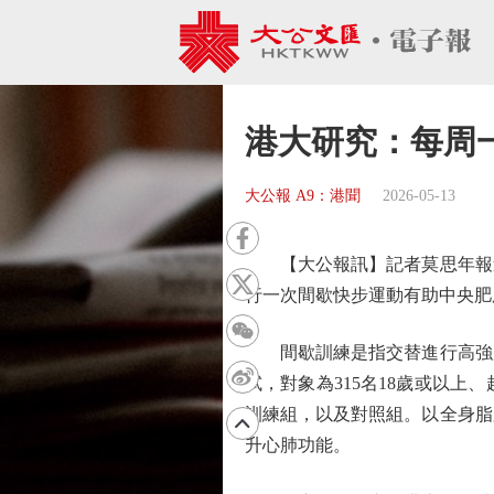
港大研究：每周
大公報 A9：港聞
2026-05-13
【大公報訊】記者莫思年報道
行一次間歇快步運動有助中央肥
間歇訓練是指交替進行高強度與
試，對象為315名18歲或以
訓練組，以及對照組。以全身脂
升心肺功能。