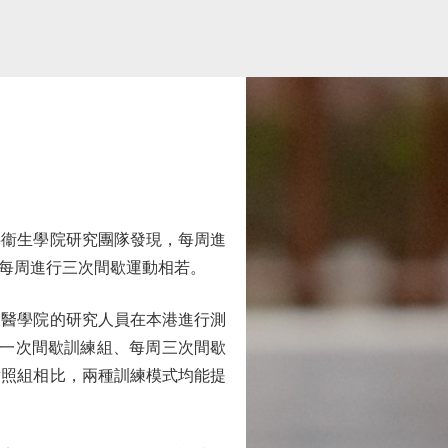
衞生學院研究團隊發現，每周進
每周進行三次間歇運動相若。
大醫學院的研究人員在本港進行測
周一次間歇訓練組、每周三次間歇
對照組相比，兩種訓練模式均能提