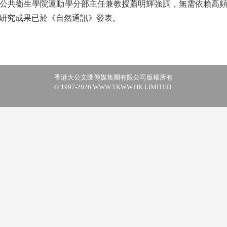
共衞生學院運動學分部主任兼教授蕭明輝強調，無需依賴高頻
研究成果已於《自然通訊》發表。
香港大公文匯傳媒集團有限公司版權所有
© 1997-2026 WWW.TKWW.HK LIMITED.