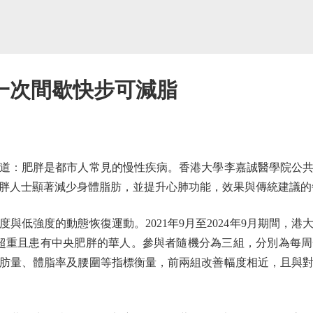
一次間歇快步可減脂
：肥胖是都市人常見的慢性疾病。香港大學李嘉誠醫學院公共
胖人士顯著減少身體脂肪，並提升心肺功能，效果與傳統建議的
低強度的動態恢復運動。2021年9月至2024年9月期間，港
上、超重且患有中央肥胖的華人。參與者隨機分為三組，分別為每
肪量、體脂率及腰圍等指標衡量，前兩組改善幅度相近，且與