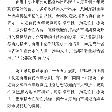
香港中小上市公司協會昨日舉辦「香港首個五年規
劃戰略研討會」，多名政商界人士出席，共同探討產業
升級與轉型重構的新路徑。全國政協委員譚岳衡在會上
表示，香港首份五年規劃應以指導性、預期性目標為
主，減少指令性內容，這樣既能保持高效市場與有為政
府的有機結合，亦有助消除商界的顧慮。立法會議員林
筱魯則指出，香港不必單純追求土地增量，而是充分發
揮各項生產要素的力量，推動人才引進與科教產融合發
展。\大公報記者 蔣去悄
為主動對接國家的「十五五」規劃，特區政府正着
手制定香港首份五年規劃。譚岳衡（圓圖上）認為，香
港首次編制五年規劃是社會思想認知的重大轉折，規劃
不宜照搬內地省市模式，應以指導性、預期性目標為
主，壓縮指令性硬性指標，契合香港自由市場經濟與國
際環境變動的特質。