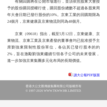
有關回購將在公開市場進行，並須依照股東大會授
予的股份購回授權行使，購回股份總數不超過各股東周
年大會日期已發行股份的10%。京東工業的回購期限為
24個月，京東健康及京東物流則同為48個月。
京東（09618）指出，截至5月12日，京東健康、京
東物流、京東工業及京東產發的董事會均已批准授予主
席劉強東限制性股份單位，各佔其已發行股本的約
2%，旨在激勵劉強東繼續引領各子公司的未來發展，
進一步加強京東集團多元化布局的長期價值。
讀大公報PDF版面
香港大公文匯傳媒集團有限公司版權所有
© 1997-2026 WWW.TKWW.HK LIMITED.