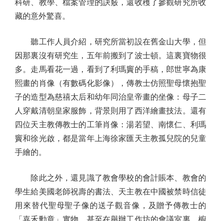
科研、教學、檔案管理的訣竅，還收穫了參觀研究所收
藏的意外驚喜。
聽工作人員介紹，研究所當初設在舊金山大學，但
因那裏沒有研究生，五年前搬到了波士頓。這裏寶物很
多。走馬看花一過，看到了利瑪竇的手稿，郎世寧為康
熙畫的肖像（有數碼化影像），傳教士仿照聖母懷抱聖
子的造型為慈禧太后和幼年同治皇帝畫的坐像：母子二
人穿戴清朝皇家服飾，背景則用了西洋繪畫技法。還有
四位天主教傳教士的工筆肖像：湯若望、南懷仁、利瑪
竇和徐光啟，都是當年上海徐家匯天主教孤兒院的兒童
手繪的。
除此之外，還見識了教會學校的會計賬本、教會的
學生給美國老師祝壽的書法、天主教在中國被禁時信徒
用來替代聖母聖子像的送子觀音像，及贈予傳教士的
「嘉禾勳章」實物。甚至在舉辦工作坊的會議室裏，櫥