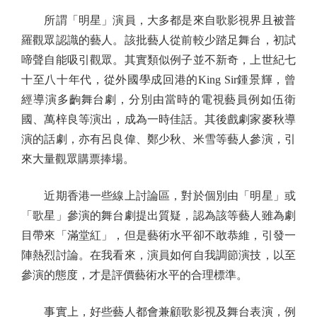
所謂「明星」演員，大多都是來自歌影視界且被普
羅觀眾認識的藝人。該批藝人從前較少踏足舞台，初試
啼聲自能吸引觀眾。其實類似例子並不新奇，上世紀七
十至八十年代，從外國學成回港的King Sir鍾景輝，曾
經導演多齣舞台劇，分別由當時的電視藝員例如伍衛
國、萬梓良等演出，成為一時佳話。其後戲劇家麥秋導
演的話劇，亦有呂良偉、鄭少秋、米雪等藝人參演，引
來大量觀眾購票捧場。
近期香港一些線上討論區，對於個別由「明星」或
「歌星」參演的舞台劇提出質疑，認為該等藝人雖為劇
目帶來「滿堂紅」，但是藝術水平卻不敢恭維，引發一
陣熱烈討論。在我看來，演員如何自我調節演技，以至
參演的態度，才是評價藝術水平的合理標準。
事實上，好些藝人都會兼顧歌影視及舞台表演，例