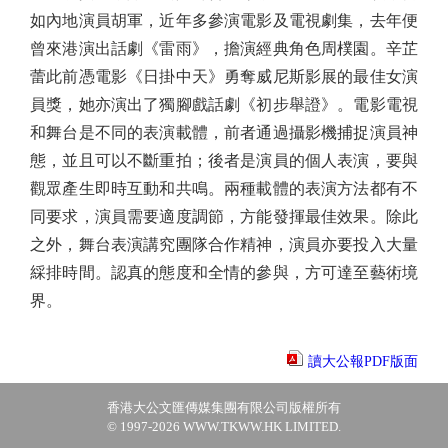
如內地演員胡軍，近年多參演電影及電視劇集，去年便
曾來港演出話劇《雷雨》，擔演經典角色周樸園。辛芷
蕾此前憑電影《日掛中天》勇奪威尼斯影展的最佳女演
員獎，她亦演出了獨腳戲話劇《初步舉證》。電影電視
和舞台是不同的表演載體，前者通過攝影機捕捉演員神
態，並且可以不斷重拍；後者是演員的個人表演，要與
觀眾產生即時互動和共鳴。兩種載體的表演方法都有不
同要求，演員需要適度調節，方能發揮最佳效果。除此
之外，舞台表演講究團隊合作精神，演員亦要投入大量
綵排時間。認真的態度和全情的參與，方可達至藝術境
界。
讀大公報PDF版面
香港大公文匯傳媒集團有限公司版權所有
© 1997-2026 WWW.TKWW.HK LIMITED.