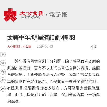
文藝中年/明星演話劇\輕 羽
2026-05-13
大公報 B3：小公園
分享
近年香港的舞台劇十分熱鬧，除了特區政府資助的
劇團如常演出，更有不少由演出單位自辦的表演。該類
自辦演出，主要倚賴票房收入經營，簡單而言就是靠觀
眾的票款作為製作成本。若要收支平衡甚至獲得營利，
有關劇目必須要演出較多場次，方可吸引大量觀眾進
場。由是，具號召力的「明星」演員便成為其中一項票
房保證。