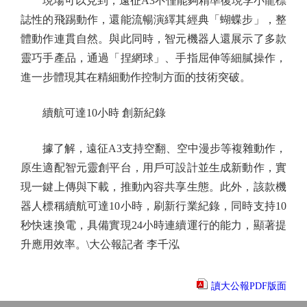
現場可以見到，遠征A3不僅能夠精準復現李小龍標
誌性的飛踢動作，還能流暢演繹其經典「蝴蝶步」，整
體動作連貫自然。與此同時，智元機器人還展示了多款
靈巧手產品，通過「捏網球」、手指屈伸等細膩操作，
進一步體現其在精細動作控制方面的技術突破。
續航可達10小時 創新紀錄
據了解，遠征A3支持空翻、空中漫步等複雜動作，
原生適配智元靈創平台，用戶可設計並生成新動作，實
現一鍵上傳與下載，推動內容共享生態。此外，該款機
器人標稱續航可達10小時，刷新行業紀錄，同時支持10
秒快速換電，具備實現24小時連續運行的能力，顯著提
升應用效率。\大公報記者 李千泓
讀大公報PDF版面