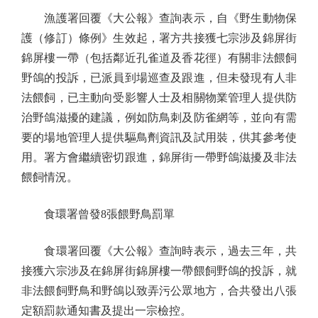
漁護署回覆《大公報》查詢表示，自《野生動物保
護（修訂）條例》生效起，署方共接獲七宗涉及錦屏街
錦屏樓一帶（包括鄰近孔雀道及香花徑）有關非法餵飼
野鴿的投訴，已派員到場巡查及跟進，但未發現有人非
法餵飼，已主動向受影響人士及相關物業管理人提供防
治野鴿滋擾的建議，例如防鳥刺及防雀網等，並向有需
要的場地管理人提供驅鳥劑資訊及試用裝，供其參考使
用。署方會繼續密切跟進，錦屏街一帶野鴿滋擾及非法
餵飼情況。
食環署曾發8張餵野鳥罰單
食環署回覆《大公報》查詢時表示，過去三年，共
接獲六宗涉及在錦屏街錦屏樓一帶餵飼野鴿的投訴，就
非法餵飼野鳥和野鴿以致弄污公眾地方，合共發出八張
定額罰款通知書及提出一宗檢控。