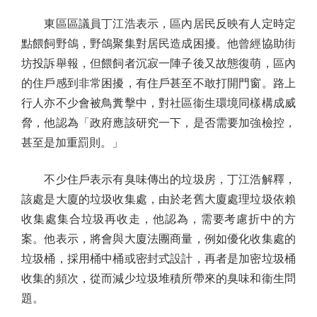
東區區議員丁江浩表示，區內居民反映有人定時定
點餵飼野鴿，野鴿聚集對居民造成困擾。他曾經協助街
坊投訴舉報，但餵飼者沉寂一陣子後又故態復萌，區內
的住戶感到非常困擾，有住戶甚至不敢打開門窗。路上
行人亦不少會被鳥糞擊中，對社區衞生環境同樣構成威
脅，他認為「政府應該研究一下，是否需要加強檢控，
甚至是加重罰則。」
不少住戶表示有臭味傳出的垃圾房，丁江浩解釋，
該處是大廈的垃圾收集處，由於老舊大廈處理垃圾依賴
收集處集合垃圾再收走，他認為，需要考慮折中的方
案。他表示，將會與大廈法團商量，例如優化收集處的
垃圾桶，採用桶中桶或密封式設計，再者是加密垃圾桶
收集的頻次，從而減少垃圾堆積所帶來的臭味和衞生問
題。