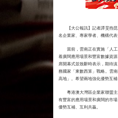
【大公報訊】記者譚旻煦昆明報
名企業家、專家學者、機構代表
當前，雲南正在實施「人工智
着廣闊應用場景和豐富數據資源
席開幕式並致辭時表示，期待滇
務國家「東數西算」戰略。雲南
高地」。希望兩地強化優勢互補
粵港澳大灣區企業家聯盟主席
有豐富的應用場景和廣闊的市場
優勢互補、互利共贏。