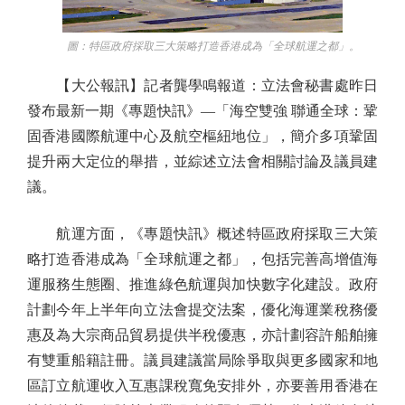
圖：特區政府採取三大策略打造香港成為「全球航運之都」。
【大公報訊】記者龔學鳴報道：立法會秘書處昨日
發布最新一期《專題快訊》—「海空雙強 聯通全球：鞏
固香港國際航運中心及航空樞紐地位」，簡介多項鞏固
提升兩大定位的舉措，並綜述立法會相關討論及議員建
議。
航運方面，《專題快訊》概述特區政府採取三大策
略打造香港成為「全球航運之都」，包括完善高增值海
運服務生態圈、推進綠色航運與加快數字化建設。政府
計劃今年上半年向立法會提交法案，優化海運業稅務優
惠及為大宗商品貿易提供半稅優惠，亦計劃容許船舶擁
有雙重船籍註冊。議員建議當局除爭取與更多國家和地
區訂立航運收入互惠課稅寬免安排外，亦要善用香港在