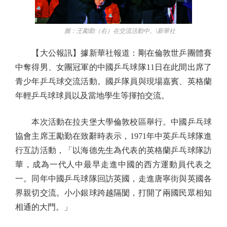
圖：王勵勤（右）在交流活動中。\新華社
【大公報訊】據新華社報道：剛在倫敦世乒團體賽
中奪得男、女團冠軍的中國乒乓球隊11日在此間出席了
青少年乒乓球交流活動。國乒隊員與現場嘉賓、英格蘭
年輕乒乓球球員以及當地學生等揮拍交流。
本次活動在拉夫堡大學倫敦校區舉行。中國乒乓球
協會主席王勵勤在致辭時表示，1971年中英乒乓球隊進
行互訪活動，「以海德先生為代表的英格蘭乒乓球隊訪
華，成為一代人中最早走進中國的西方運動員代表之
一。同年中國乒乓球隊回訪英國，走進唐寧街與英國各
界親切交流。小小銀球跨越隔閡，打開了兩國民眾相知
相通的大門。」