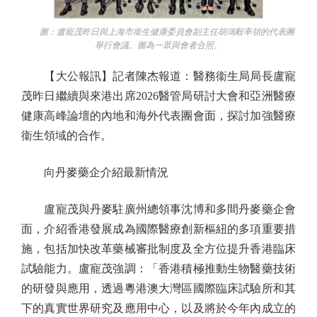
圖：盧寵茂昨日與上海市衞生健康委員會副主任胡鴻毅率領的代表團
舉行會議。圖為一眾與會者合照。
【大公報訊】記者陳杰報道：醫務衞生局局長盧寵
茂昨日繼續與來港出席2026醫管局研討大會和亞洲醫療
健康高峰論壇的內地和海外代表團會面，探討加強醫療
衞生領域的合作。
向丹麥藥企介紹最新情況
盧寵茂與丹麥駐廣州總領事沈博和多間丹麥藥企會
面，介紹香港發展成為國際醫療創新樞紐的多項重要措
施，包括加快改革藥械審批制度及全方位提升香港臨床
試驗能力。盧寵茂強調：「香港積極推動生物醫藥技術
的研發與應用，透過粵港澳大灣區國際臨床試驗所和其
下的真實世界研究及應用中心，以及將於今年內成立的