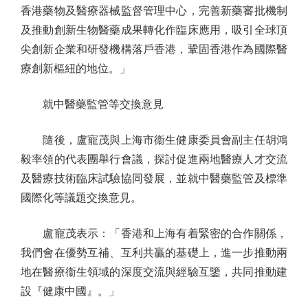
香港藥物及醫療器械監督管理中心，完善新藥審批機制
及推動創新生物醫藥成果轉化作臨床應用，吸引全球頂
尖創新企業和研發機構落戶香港，鞏固香港作為國際醫
療創新樞紐的地位。」
就中醫藥監管等交換意見
隨後，盧寵茂與上海市衞生健康委員會副主任胡鴻
毅率領的代表團舉行會議，探討促進兩地醫療人才交流
及醫療技術臨床試驗協同發展，並就中醫藥監管及標準
國際化等議題交換意見。
盧寵茂表示：「香港和上海有着緊密的合作關係，
我們會在優勢互補、互利共贏的基礎上，進一步推動兩
地在醫療衞生領域的深度交流與經驗互鑒，共同推動建
設『健康中國』。」