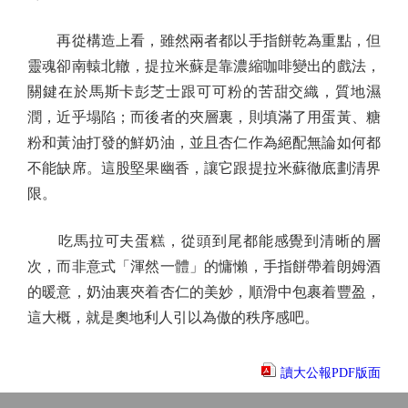
再從構造上看，雖然兩者都以手指餅乾為重點，但
靈魂卻南轅北轍，提拉米蘇是靠濃縮咖啡變出的戲法，
關鍵在於馬斯卡彭芝士跟可可粉的苦甜交織，質地濕
潤，近乎塌陷；而後者的夾層裏，則填滿了用蛋黃、糖
粉和黃油打發的鮮奶油，並且杏仁作為絕配無論如何都
不能缺席。這股堅果幽香，讓它跟提拉米蘇徹底劃清界
限。
吃馬拉可夫蛋糕，從頭到尾都能感覺到清晰的層
次，而非意式「渾然一體」的慵懶，手指餅帶着朗姆酒
的暖意，奶油裏夾着杏仁的美妙，順滑中包裹着豐盈，
這大概，就是奧地利人引以為傲的秩序感吧。
讀大公報PDF版面