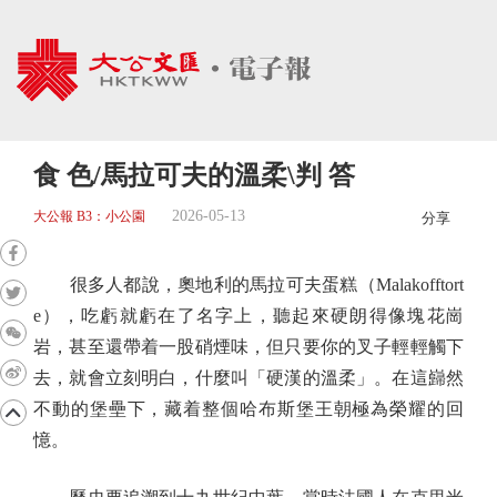
食 色/馬拉可夫的溫柔\判 答
2026-05-13
大公報 B3：小公園
分享
很多人都說，奧地利的馬拉可夫蛋糕（Malakofftort
e），吃虧就虧在了名字上，聽起來硬朗得像塊花崗
岩，甚至還帶着一股硝煙味，但只要你的叉子輕輕觸下
去，就會立刻明白，什麼叫「硬漢的溫柔」。在這巋然
不動的堡壘下，藏着整個哈布斯堡王朝極為榮耀的回
憶。