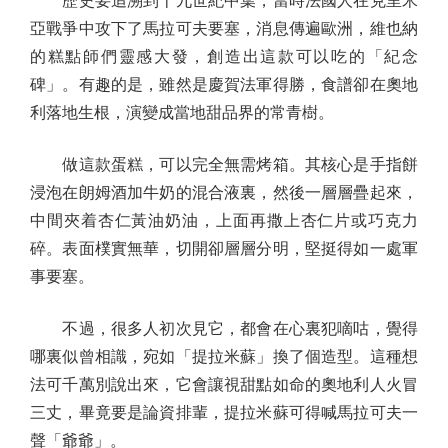
歷史要追溯到十九世紀中葉，當時法國人在克里米
亞戰爭中攻下了馬拉可夫要塞，消息傳遍歐洲，維也納
的糕點師們靈感大發，創造出這款可以吃的「紀念
碑」。有趣的是，雖然是慶賀法軍得勝，食譜卻在奧地
利落地生根，演變成當地甜品界的常青樹。
做這款蛋糕，可以完全無需烤箱。其核心是手指餅
浸泡在朗姆酒加牛奶的混合液裏，然後一層層疊起來，
中間夾着杏仁黃油奶油，上面再撒上杏仁片或巧克力
碎。表面樸實無華，切開卻層層分明，堅挺得如一處軍
事要塞。
不過，很多人初次見它，都會在心裏犯嘀咕，覺得
哪裏似曾相識，宛如「提拉米蘇」換了個造型。這種想
法可千萬別說出來，它會讓視甜點如命的奧地利人火冒
三丈，畢竟要是論資排輩，提拉米蘇可得喊馬拉可夫一
聲「爺爺」。