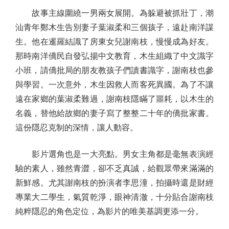
故事主線圍繞一男兩女展開。為躲避被抓壯丁，潮
汕青年鄭木生告別妻子葉淑柔和三個孩子，遠赴南洋謀
生。他在暹羅結識了房東女兒謝南枝，慢慢成為好友。
那時南洋僑民自發弘揚中文教育，木生組織了中文識字
小班，請僑批局的朋友教孩子們讀書識字，謝南枝也參
與學習。一次意外，木生因救人而客死異國。為了不讓
遠在家鄉的葉淑柔難過，謝南枝隱瞞了噩耗，以木生的
名義，替他給故鄉的妻子寫了整整二十年的僑批家書。
這份隱忍克制的深情，讓人動容。
影片選角也是一大亮點。男女主角都是毫無表演經
驗的素人，雖然青澀，卻不乏真誠，給觀眾帶來滿滿的
新鮮感。尤其謝南枝的扮演者李思潼，拍攝時還是財經
專業大二學生，氣質乾淨，眼神清澈，十分貼合謝南枝
純粹隱忍的角色定位，為影片的唯美基調更添一分。