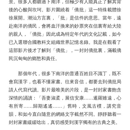
景。很多人都聽過下南洋，但極少有人能真正了解其背
後的心酸與坎坷。影片圍繞着「僑批」這一特殊載體徐
徐展開。潮汕方言裏，「批」是信件的意思。當年，遠
赴南洋的僑民，會將血汗換來的鈔票夾在信裏寄給大陸
的親人，「僑批」因此成為特定年代的文化記載，如今
已入選聯合國教科文組織世界記憶名錄。我是在觀看了
這部影片後才了解到「僑批」，一封封僑批裏，滿載僑
民沉甸甸的鄉愁和責任。
那個年代，很多下南洋的普通百姓目不識丁，既不
會寫漢字，也看不懂家書。往來音信，都要去到僑批局
請人代寫代讀。影片最唯美的片段，是一封封家書飽含
深情的誦讀：「吾妻淑柔，展信安康……暹羅雖遠，心
有所寄……歸期遙遙……」舊時，文風古樸，講究音
韻，和如今直白隨意的網絡文字截然不同。靜靜聽着一
封封家書緩緩唸出，真切感受到漢字獨有的古典之美。