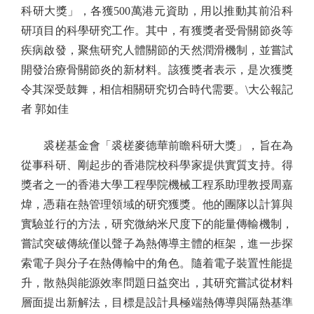
科研大獎」，各獲500萬港元資助，用以推動其前沿科
研項目的科學研究工作。其中，有獲獎者受骨關節炎等
疾病啟發，聚焦研究人體關節的天然潤滑機制，並嘗試
開發治療骨關節炎的新材料。該獲獎者表示，是次獲獎
令其深受鼓舞，相信相關研究切合時代需要。\大公報記
者 郭如佳
裘槎基金會「裘槎麥德華前瞻科研大獎」，旨在為
從事科研、剛起步的香港院校科學家提供實質支持。得
獎者之一的香港大學工程學院機械工程系助理教授周嘉
煒，憑藉在熱管理領域的研究獲獎。他的團隊以計算與
實驗並行的方法，研究微納米尺度下的能量傳輸機制，
嘗試突破傳統僅以聲子為熱傳導主體的框架，進一步探
索電子與分子在熱傳輸中的角色。隨着電子裝置性能提
升，散熱與能源效率問題日益突出，其研究嘗試從材料
層面提出新解法，目標是設計具極端熱傳導與隔熱基準