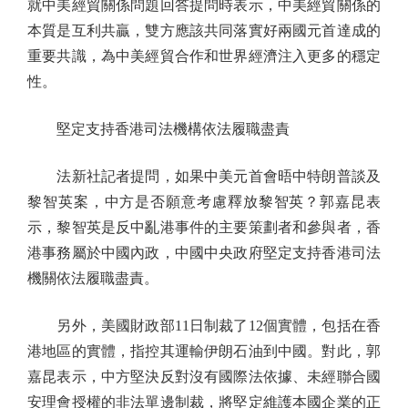
就中美經貿關係問題回答提問時表示，中美經貿關係的
本質是互利共贏，雙方應該共同落實好兩國元首達成的
重要共識，為中美經貿合作和世界經濟注入更多的穩定
性。
堅定支持香港司法機構依法履職盡責
法新社記者提問，如果中美元首會晤中特朗普談及
黎智英案，中方是否願意考慮釋放黎智英？郭嘉昆表
示，黎智英是反中亂港事件的主要策劃者和參與者，香
港事務屬於中國內政，中國中央政府堅定支持香港司法
機關依法履職盡責。
另外，美國財政部11日制裁了12個實體，包括在香
港地區的實體，指控其運輸伊朗石油到中國。對此，郭
嘉昆表示，中方堅決反對沒有國際法依據、未經聯合國
安理會授權的非法單邊制裁，將堅定維護本國企業的正