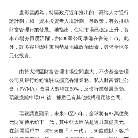
盧彩雲認為，特區政府近年推出的「高端人才通行
證計劃」和「資本投資者入境計劃」等政策，有效推動
財富管理行業發展。她指出，住宅市場已穩定上升，資
本市場亦再度活躍，約400家公司準備在香港上市。此
外，許多客戶因中東局勢及地緣政治因素，尋求全球多
元化投資。
由於大灣區財富管理市場空間龐大，不少基金管理
公司及銀行紛紛進駐或擴充香港業務。私人財富管理公
會（PWMA）會員人數增加50%，反映行業發展蓬勃。
瑞銀搬離中環IFC後，據悉已有其他機構租用該空間。
瑞銀調查顯示，未來20至25年，全球將有83萬億美
元財富傳承給下一代，其中亞太區佔超過11萬億美元。
在新開賬戶中，80%來自「下一代」，50歲或以下客戶