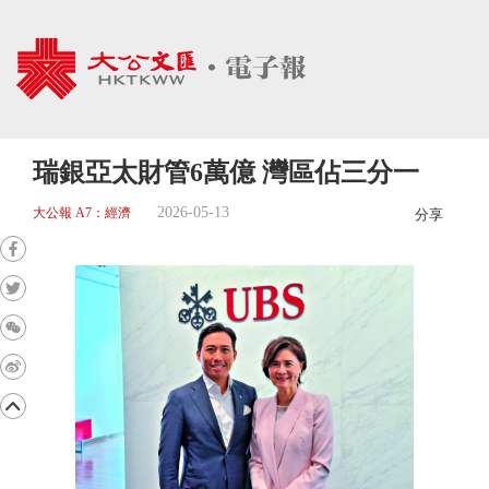
瑞銀亞太財管6萬億 灣區佔三分一
2026-05-13
大公報 A7：經濟
分享