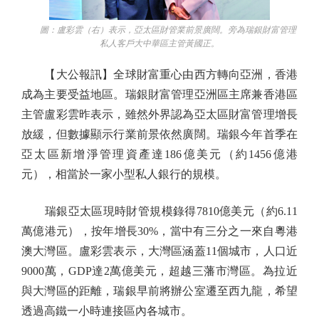
圖：盧彩雲（右）表示，亞太區財管業前景廣闊。旁為瑞銀財富管理
私人客戶大中華區主管黃國正。
【大公報訊】全球財富重心由西方轉向亞洲，香港
成為主要受益地區。瑞銀財富管理亞洲區主席兼香港區
主管盧彩雲昨表示，雖然外界認為亞太區財富管理增長
放緩，但數據顯示行業前景依然廣闊。瑞銀今年首季在
亞太區新增淨管理資產達186億美元（約1456億港
元），相當於一家小型私人銀行的規模。
瑞銀亞太區現時財管規模錄得7810億美元（約6.11
萬億港元），按年增長30%，當中有三分之一來自粵港
澳大灣區。盧彩雲表示，大灣區涵蓋11個城市，人口近
9000萬，GDP達2萬億美元，超越三藩市灣區。為拉近
與大灣區的距離，瑞銀早前將辦公室遷至西九龍，希望
透過高鐵一小時連接區內各城市。