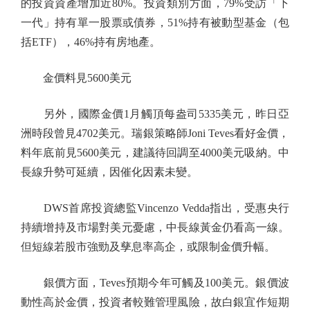
的投資資產增加近80%。投資類別方面，79%受訪「下
一代」持有單一股票或債券，51%持有被動型基金（包
括ETF），46%持有房地產。
金價料見5600美元
另外，國際金價1月觸頂每盎司5335美元，昨日亞
洲時段曾見4702美元。瑞銀策略師Joni Teves看好金價，
料年底前見5600美元，建議待回調至4000美元吸納。中
長線升勢可延續，因催化因素未變。
DWS首席投資總監Vincenzo Vedda指出，受惠央行
持續增持及市場對美元憂慮，中長線黃金仍看高一線。
但短線若股市強勁及孳息率高企，或限制金價升幅。
銀價方面，Teves預期今年可觸及100美元。銀價波
動性高於金價，投資者較難管理風險，故白銀宜作短期